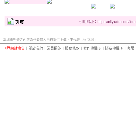
r
引用網址：https://city.udn.com/for
e
c
本城市刊登之內容為作者個人自行提供上傳，不代表 udn 立場。
o
g
刊登網站廣告
︱
關於我們
︱
常見問題
︱
服務條款
︱
著作權聲明
︱
隱私權聲明
︱
客服
n
i
z
e
m
e
e
t
l
e
a
v
e