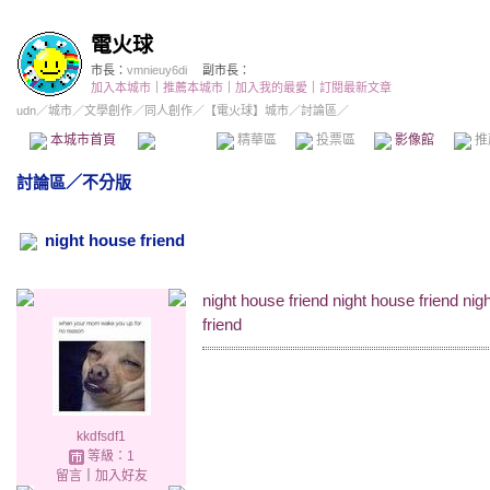
電火球
市長：
vmnieuy6di
副市長：
加入本城市
｜
推薦本城市
｜
加入我的最愛
｜
訂閱最新文章
udn
／
城市
／
文學創作
／
同人創作
／
【電火球】城市
／討論區／
本城市首頁
討論區
精華區
投票區
影像館
推
討論區
／
不分版
night house friend
night house friend night house friend nig
friend
kkdfsdf1
等級：1
留言
｜
加入好友