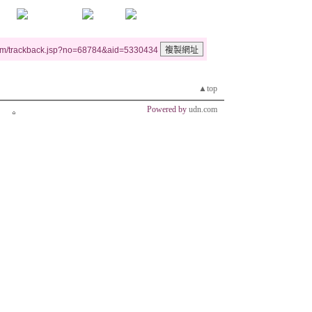
um/trackback.jsp?no=68784&aid=5330434
▲top
Powered by
udn.com