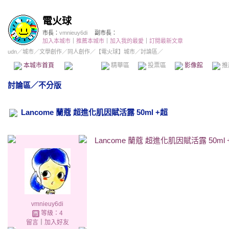
電火球
市長：
vmnieuy6di
副市長：
加入本城市
｜
推薦本城市
｜
加入我的最愛
｜
訂閱最新文章
udn
／
城市
／
文學創作
／
同人創作
／
【電火球】城市
／討論區／
本城市首頁
討論區
精華區
投票區
影像館
推
討論區
／
不分版
Lancome 蘭蔻 超進化肌因賦活露 50ml +超
Lancome 蘭蔻 超進化肌因賦活露 50ml 
vmnieuy6di
等級：4
留言
｜
加入好友