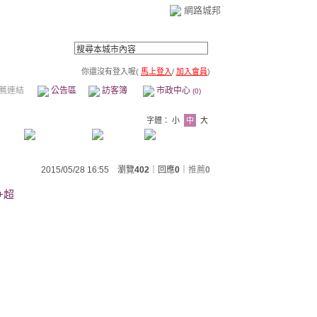
網路城邦
你還沒有登入喔(
馬上登入
/
加入會員
)
薦連結
公告區
訪客簿
市政中心
(0)
字體：
小
中
大
2015/05/28 16:55 瀏覽
402
｜回應
0
｜
推薦
0
+超