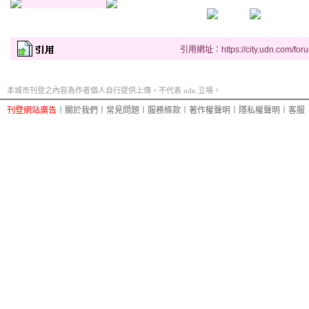
引用網址：https://city.udn.com/for
本城市刊登之內容為作者個人自行提供上傳，不代表 udn 立場。
刊登網站廣告
︱
關於我們
︱
常見問題
︱
服務條款
︱
著作權聲明
︱
隱私權聲明
︱
客服