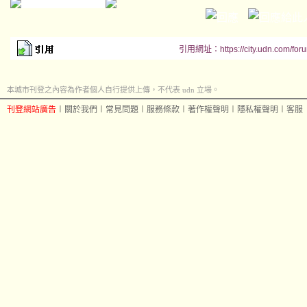
引用網址：https://city.udn.com/for
本城市刊登之內容為作者個人自行提供上傳，不代表 udn 立場。
刊登網站廣告
︱
關於我們
︱
常見問題
︱
服務條款
︱
著作權聲明
︱
隱私權聲明
︱
客服