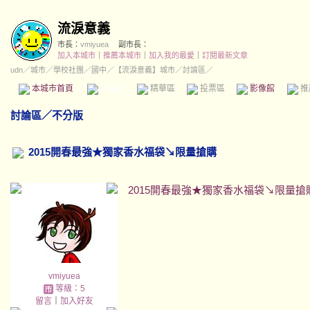
流淚意義
市長：
vmiyuea
副市長：
加入本城市
｜
推薦本城市
｜
加入我的最愛
｜
訂閱最新文章
udn
／
城市
／
學校社團
／
國中
／
【流淚意義】城市
／討論區／
本城市首頁
討論區
精華區
投票區
影像館
推
討論區
／
不分版
2015開春最強★獨家香水福袋↘限量搶購
2015開春最強★獨家香水福袋↘限量搶
vmiyuea
等級：5
留言
｜
加入好友