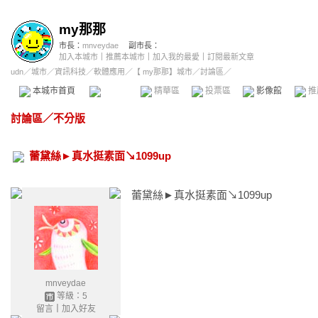
my那那
市長：
mnveydae
副市長：
加入本城市
｜
推薦本城市
｜
加入我的最愛
｜
訂閱最新文章
udn
／
城市
／
資訊科技
／
軟體應用
／
【 my那那】城市
／討論區／
本城市首頁
討論區
精華區
投票區
影像館
推
討論區
／
不分版
蕾黛絲►真水挺素面↘1099up
蕾黛絲►真水挺素面↘1099up
mnveydae
等級：5
留言
｜
加入好友