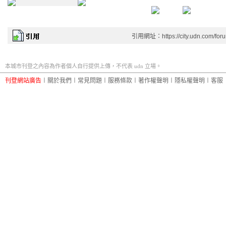
引用網址：https://city.udn.com/for
本城市刊登之內容為作者個人自行提供上傳，不代表 udn 立場。
刊登網站廣告
︱
關於我們
︱
常見問題
︱
服務條款
︱
著作權聲明
︱
隱私權聲明
︱
客服