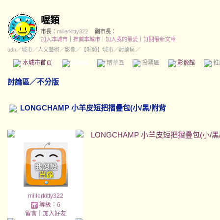
喔類
市長：
millerkitty322
副市長：
加入本城市
｜
推薦本城市
｜
加入我的最愛
｜
訂閱最新文章
udn
／
城市
／
人文藝術
／
影像
／
【喔類】城市
／討論區／
本城市首頁
討論區
精華區
投票區
影像館
推
討論區
／
不分版
LONGCHAMP 小羊皮短把摺疊包(小/黑/附背
LONGCHAMP 小羊皮短把摺疊包(小/黑
millerkitty322
等級：6
留言
｜
加入好友