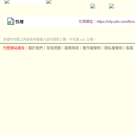
引用網址：https://city.udn.com/for
本城市刊登之內容為作者個人自行提供上傳，不代表 udn 立場。
刊登網站廣告
︱
關於我們
︱
常見問題
︱
服務條款
︱
著作權聲明
︱
隱私權聲明
︱
客服