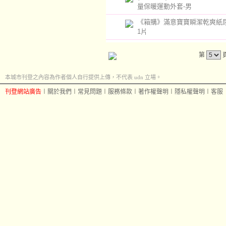
量保暖運動外套-男
《箱購》滿意寶寶瞬潔乾爽紙尿褲
1片
第
本城市刊登之內容為作者個人自行提供上傳，不代表 udn 立場。
刊登網站廣告
︱
關於我們
︱
常見問題
︱
服務條款
︱
著作權聲明
︱
隱私權聲明
︱
客服