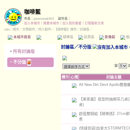
咖啡藍
市長：
janenowak653
副市長：
加入本城市
｜
推薦本城市
｜
加入我的最愛
｜
訂閱最新文章
udn
／
城市
／
文學創作
／
同人創作
／
【咖啡藍】城市
／討論區／
本城市首頁
討論區
精華區
投票區
影像館
推
討論區
／
不分版
‧
所有討論版
‧
不分版
第
標示
心情
討論主題
All New Dirt Devil Apoll
【美意嘉】造型附抽屜茶几桌(
桌)
超值雙鍋組【婦樂透】27cm
煮
(快速到貨)加拿大STORMTECH