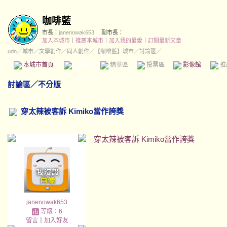
咖啡藍
市長：
janenowak653
副市長：
加入本城市
｜
推薦本城市
｜
加入我的最愛
｜
訂閱最新文章
udn
／
城市
／
文學創作
／
同人創作
／
【咖啡藍】城市
／討論區／
本城市首頁
討論區
精華區
投票區
影像館
推
討論區
／
不分版
穿太辣被客訴 Kimiko當作誇獎
穿太辣被客訴 Kimiko當作誇獎
janenowak653
等級：6
留言
｜
加入好友