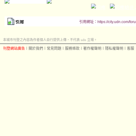
引用網址：https://city.udn.com/for
本城市刊登之內容為作者個人自行提供上傳，不代表 udn 立場。
刊登網站廣告
︱
關於我們
︱
常見問題
︱
服務條款
︱
著作權聲明
︱
隱私權聲明
︱
客服