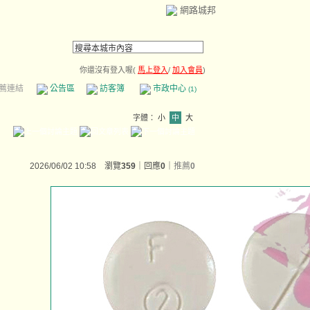
網路城邦
你還沒有登入喔(
馬上登入
/
加入會員
)
薦連結
公告區
訪客簿
市政中心
(1)
字體：
小
中
大
2026/06/02 10:58 瀏覽
359
｜回應
0
｜
推薦
0