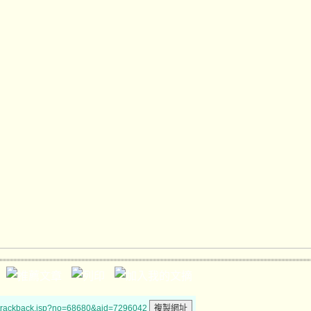
/trackback.jsp?no=68680&aid=7296042