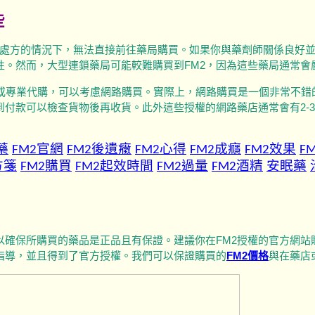
些
處方的情況下，無法直接前往藥局購買。如果你與藥劑師關係良好
性。然而，大型連鎖藥局可能較難購買到FM2，因為這些藥局通常
局或專業代購，可以考慮網路購買。實際上，網路購買是一個非常不錯
到付款可以檢查貨物後再收貨。此外這些授權的網路藥店通常會有2-
藥
FM2官網
FM
2後遺癥
FM2心得
FM2成癮
FM2效果
F
方箋
FM2購買
FM2起效時間
FM2過量
FM2酒精
安眠藥
以確保所購買的藥品是正品且有保證。建議你在FM2授權的官方網
指導，並且得到了官方授權。我們可以保證購買的
FM2價格
與在藥店