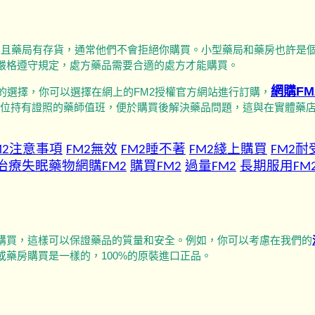
並且藥局有存貨，通常他們不會拒絕你購買。小型藥局和藥房也許是
會嚴格遵守規定，處方藥品需要合適的處方才能購買。
網購FM
的選擇，你可以選擇在網上的FM2授權官方網站進行訂購，
3位持有證照的藥師值班，便於購買後解決藥品問題，這與在實體藥
M2注意事項
FM2無效
FM2睡不著
FM
2綫上購買
FM2耐
治療失眠藥物
網購FM2
購買FM2
過量FM2
長期服用FM
站購買，這樣可以保證藥品的質量和安全。例如，你可以考慮在我們的
或藥房購買是一樣的，100%的原裝進口正品。