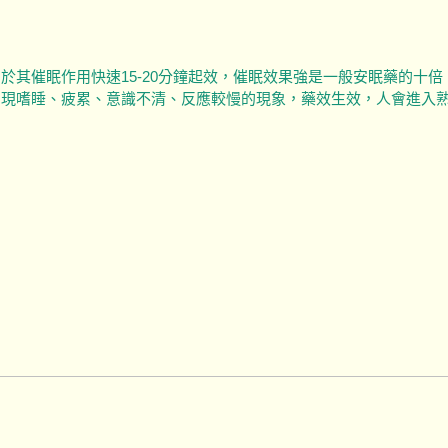
。 由於其催眠作用快速15-20分鐘起效，催眠效果強是一般安眠藥的十
會出現嗜睡、疲累、意識不清、反應較慢的現象，藥效生效，人會進入