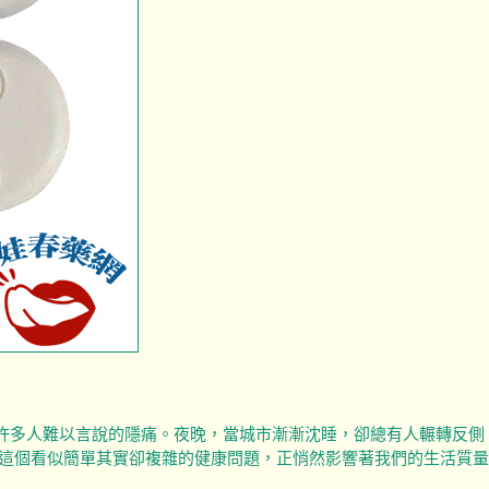
許多人難以言說的隱痛。夜晚，當城市漸漸沈睡，卻總有人輾轉反側
，這個看似簡單其實卻複雜的健康問題，正悄然影響著我們的生活質