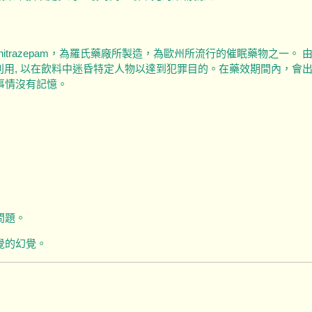
unitrazepam，為羅氏藥廠所製造，為歐州所流行的催眠藥物之一
以利用, 以在飲料中迷昏特定人物以達到犯罪目的。在藥效期間內，
事情沒有記憶。
問題。
覺的幻覺。