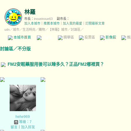
林羅
市長：
inoueinoue63
副市長：
加入本城市
｜
推薦本城市
｜
加入我的最愛
｜
訂閱最新文章
udn
／
城市
／
生活時尚
／
購物
／
【林羅】城市
／討論區／
本城市首頁
討論區
精華區
投票區
影像館
推
討論區
／
不分版
FM2安眠藥服用後可以睡多久？正品FM2哪裡買？
hehe969
等級：7
留言
｜
加入好友