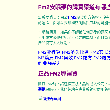
Fm2安眠藥的購買渠道有哪
FM2
1. 藥局購買：由於
屬於處方藥物，沒有
的選擇，你可以去那裡咨詢購買FM2的可能
2. 網路購買：如果你不認識任何熟悉的藥
不用處方箋也避免了不必要的尷尬，而且貨
產品沒有太大區別。
FM2哪裡買
FM
2多久睡著
FM2安眠
M2藥局
FM2藥效
FM2處方
FM2處
約會強暴丸
正品FM2哪裡買
購買FM2時，請選擇正規大品牌或大公司，
藥網
站購買，我們網站有專業藥師提供用藥