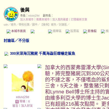
後與
市長：
eduivj29d
副市長：
加入本城市
｜
推薦本城市
｜
加入我的最愛
｜
訂閱最新文章
udn
／
城市
／
學校社團
／
國中
／
【後與】城市
／討論區／
本城市首頁
討論區
精華區
投票區
影像館
推
討論區
／
不分版
300米深海沉豬屍 千萬海蝨狂噬嚇走鯊魚
加拿大的西蒙弗雷澤大學(Simon F
驗，將完整豬屍沉到300公
的不速之客，不僅嗜血的鯊
三舍，5天之後，整隻豬只剩下骨頭
和Lynne Bell博士所主
由維多利亞大學的博士生Jac
eduivj29d
等級：6
已有超過216萬次點閱。 
留言
｜
加入好友