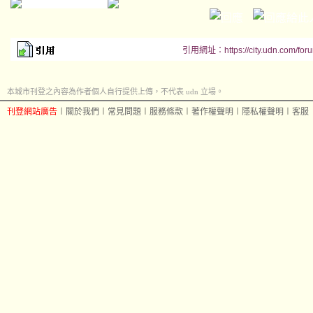
引用網址：https://city.udn.com/for
本城市刊登之內容為作者個人自行提供上傳，不代表 udn 立場。
刊登網站廣告
︱
關於我們
︱
常見問題
︱
服務條款
︱
著作權聲明
︱
隱私權聲明
︱
客服