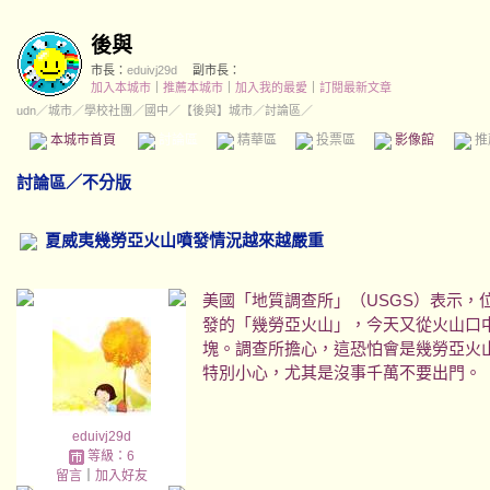
後與
市長：
eduivj29d
副市長：
加入本城市
｜
推薦本城市
｜
加入我的最愛
｜
訂閱最新文章
udn
／
城市
／
學校社團
／
國中
／
【後與】城市
／討論區／
本城市首頁
討論區
精華區
投票區
影像館
推
討論區
／
不分版
夏威夷幾勞亞火山噴發情況越來越嚴重
美國「地質調查所」（USGS）表示，
發的「幾勞亞火山」，今天又從火山口
塊。調查所擔心，這恐怕會是幾勞亞火
特別小心，尤其是沒事千萬不要出門。
eduivj29d
等級：6
留言
｜
加入好友