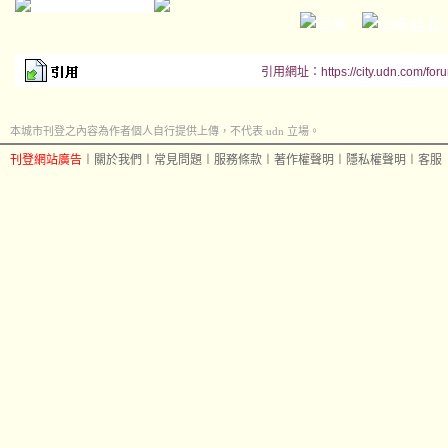
引用網址：https://city.udn.com/for
本城市刊登之內容為作者個人自行提供上傳，不代表 udn 立場。
刊登網站廣告
︱
關於我們
︱
常見問題
︱
服務條款
︱
著作權聲明
︱
隱私權聲明
︱
客服