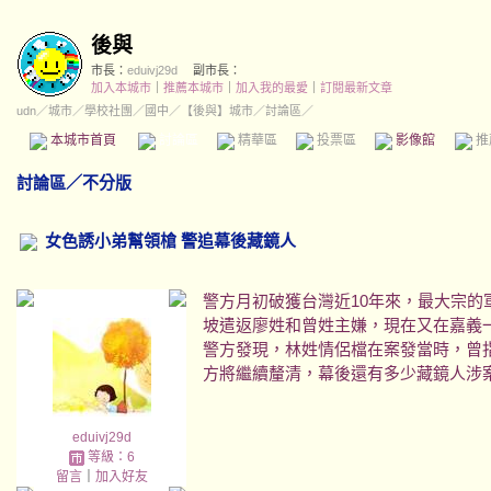
後與
市長：
eduivj29d
副市長：
加入本城市
｜
推薦本城市
｜
加入我的最愛
｜
訂閱最新文章
udn
／
城市
／
學校社團
／
國中
／
【後與】城市
／討論區／
本城市首頁
討論區
精華區
投票區
影像館
推
討論區
／
不分版
女色誘小弟幫領槍 警追幕後藏鏡人
警方月初破獲台灣近10年來，最大宗的
坡遣返廖姓和曾姓主嫌，現在又在嘉義
警方發現，林姓情侶檔在案發當時，曾
方將繼續釐清，幕後還有多少藏鏡人涉
eduivj29d
等級：6
留言
｜
加入好友