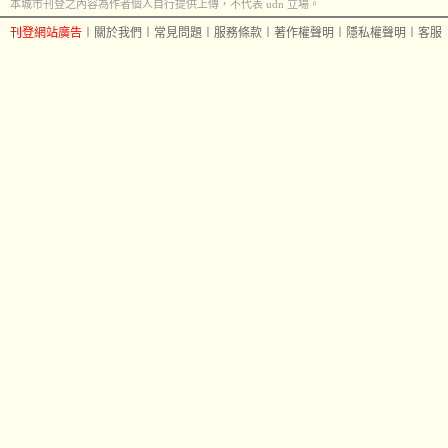
本城市刊登之內容為作者個人自行提供上傳，不代表 udn 立場。
刊登網站廣告
︱
關於我們
︱
常見問題
︱
服務條款
︱
著作權聲明
︱
隱私權聲明
︱
客服