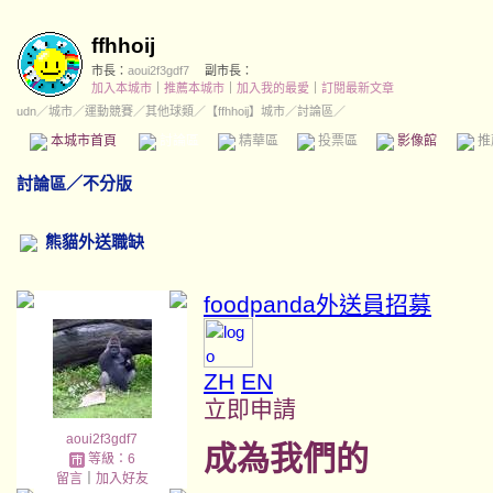
ffhhoij
市長：
aoui2f3gdf7
副市長：
加入本城市
｜
推薦本城市
｜
加入我的最愛
｜
訂閱最新文章
udn
／
城市
／
運動競賽
／
其他球類
／
【ffhhoij】城市
／討論區／
本城市首頁
討論區
精華區
投票區
影像館
推
討論區
／
不分版
熊貓外送職缺
foodpanda外送員招募
ZH
EN
立即申請
aoui2f3gdf7
成為我們的
等級：6
留言
｜
加入好友