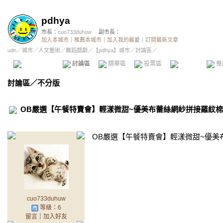
pdhya
市長：
cuo733duhuw
副市長：
加入本城市
｜
推薦本城市
｜
加入我的最愛
｜
訂閱最新文章
udn
／
城市
／
人文藝術
／
舞蹈戲劇
／
【pdhya】城市
／討論區／
本城市首頁
討論區
精華區
投票區
影像館
推
討論區
／
不分版
OB嚴選【午餐特賣會】輕漾微甜~優美布蕾絲網紗拼接羅紋棉
OB嚴選【午餐特賣會】輕漾微甜~優美
cuo733duhuw
等級：6
留言
｜
加入好友