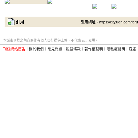
引用網址：https://city.udn.com/for
本城市刊登之內容為作者個人自行提供上傳，不代表 udn 立場。
刊登網站廣告
︱
關於我們
︱
常見問題
︱
服務條款
︱
著作權聲明
︱
隱私權聲明
︱
客服