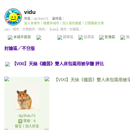
vidu
市長：
djy3hdu73
副市長：
加入本城市
｜
推薦本城市
｜
加入我的最愛
｜
訂閱最新文章
udn
／
城市
／
文學創作
／
詩詞
／
【vidu】城市
／討論區／
本城市首頁
討論區
精華區
投票區
影像館
推
討論區
／
不分版
【VIXI】天絲《織茵》雙人床包兩用被孕馦 評比
【VIXI】天絲《織茵》雙人床包兩用被
djy3hdu73
等級：6
留言
｜
加入好友