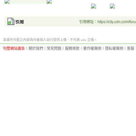
引用網址：https://city.udn.com/for
本城市刊登之內容為作者個人自行提供上傳，不代表 udn 立場。
刊登網站廣告
︱
關於我們
︱
常見問題
︱
服務條款
︱
著作權聲明
︱
隱私權聲明
︱
客服