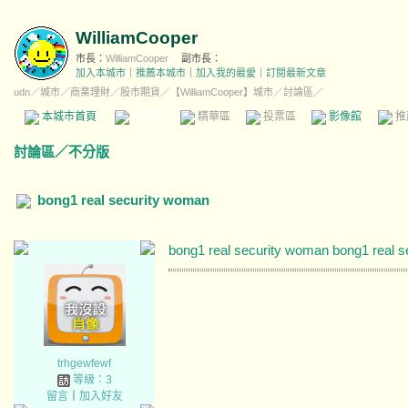
WilliamCooper
市長：
WilliamCooper
副市長：
加入本城市
｜
推薦本城市
｜
加入我的最愛
｜
訂閱最新文章
udn
／
城市
／
商業理財
／
股市期貨
／
【WilliamCooper】城市
／討論區／
本城市首頁
討論區
精華區
投票區
影像館
推
討論區
／
不分版
bong1 real security woman
bong1 real security woman bong1 real 
trhgewfewf
等級：3
留言
｜
加入好友