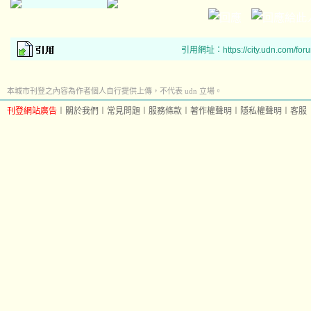
p
a
引用網址：https://city.udn.com/for
s
s
本城市刊登之內容為作者個人自行提供上傳，不代表 udn 立場。
p
a
刊登網站廣告
︱
關於我們
︱
常見問題
︱
服務條款
︱
著作權聲明
︱
隱私權聲明
︱
客服
r
t
i
c
u
l
a
r
l
y
w
e
e