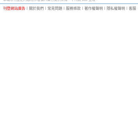
刊登網站廣告
︱
關於我們
︱
常見問題
︱
服務條款
︱
著作權聲明
︱
隱私權聲明
︱
客服