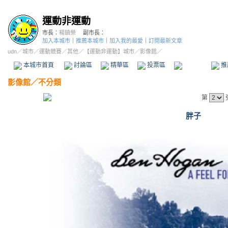
運動非運動
市長：
楊鎮榮
副市長：
加入本城市
｜
推薦本城市
｜
加入我的最愛
｜
訂閱最新文章
udn
／
城市
／
運動競賽
／
其他
／
【運動非運動】城市
／影像館／
本城市首頁
討論區
精華區
投票區
影像館
推
影像館
／
不分類
第
胖子