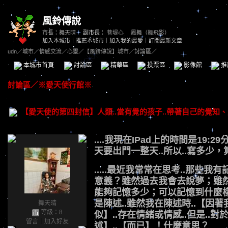
風鈴傳說
市長：
舞天晴
副市長：
菩堤心
、
鳳舞（舞飛影）
加入本城市
｜
推薦本城市
｜
加入我的最愛
｜
訂閱最新文章
udn
／
城市
／
情感交流
／
心靈
／
【風鈴傳說】城市
／討論區／
本城市首頁
討論區
精華區
投票區
影像館
推
討論區
／
※愛天使行館※
【愛天使的第四封信】人類..當有覺的孩子..帶著自己的覺知、
....我現在IPad上的時間是19:
天要出門一整天..所以..寫多少
.....最近我常常在思考..那些我
意義？雖然過去我會去說夢；雖然
能夠記憶多少；可以記憶到什麼樣
是陳述..雖然我在陳述時..【因
舞天晴
等級：8
似】..存在情緒或情感..但是..對
留言
｜
加入好友
述】..【而已】！什麼意思？