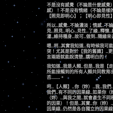
不是沒有感覺（不論是什麼感覺
感）！不是沒有情緒（不論是樣的
【照見即明心】；【明心即見性】
所以..感覺..不論濃淡；情感..不
見..照見..明心..見性..了緣..釋
灌..維持種身..故可..做到..隨緣
嗯..呵..其實我知道..有時候我
突！尤其是對於【我的舊識】..更
言兩語就能說清楚..講明白的！
我知道..我是人類..但是..我
所能接觸到的所有人類共同教育出
否.......。
呵..【人類】..你（妳）..我..我
我們..有不同的因果線..如果你（妳
（妳）..與我之間..就會產生不
的因果）！但是..其實..你（妳）.
因果線..仍然是各自獨立的因果