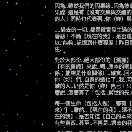
因為..雖然我們的因果線..因為彼此
果線..還是有【沒有交集與交纏的時候
的人！同時也代表著..你（妳）與
....過去的一切..都是確實發生
善惡！不論【現在的我】..是否還
以..能夠..記憶到什麼程度！
生..
對於大部份..絕大部份的【舊識】來
【有的舊識】來說..呵..原本的
係；能夠是什麼關係）..確實..回不
你（妳）們..自身的造化了..我..
鍵的人..仍然是你（妳）自己！只是.
麼說..怎麼算了！包括..累世的先
每一個生命（包括人類）..都有
來）】..雖然..【現在的我】..還
在的我】..是否知道【自己的本來
有些東西..甚至..不再是..過去的