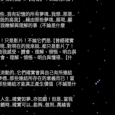
.我有記憶的所有夢境..我想..那是..
的高我】..藉由那些夢境..展現..顯
想要讓我瞭解與理解的事（不論是什麼
看！只是影片！不論它們是【曾經確實
現..對現在的我來說..都只是影片了！
的帶給我感受、體會、理解、領悟、明白與
、體會、理解、領悟、明白與懂得..【什
實是流動的..它們確實會與自己有所連結
夠參透..那些連結所存在的意義而已！當
..那些連結才能真正產生價值（不論是什
.人生..確實如夢..亦如戲！但是..當我
鏡時..確實可以..能夠..做到..萬緣皆