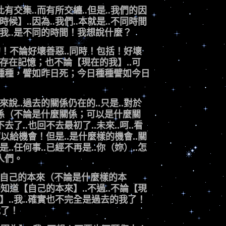
有交集..而有所交纏..但是..我們的因
】..因為..我們..本就是..不同時間
我..是不同的時間！我想說什麼？
過的！不論好壞善惡..同時！包括！好壞
存在記憶；也不論【現在的我】..可
昨日種種，譬如昨日死；今日種種譬如今日
說..
過去的關係仍在的..只是..對於
關係（不論是什麼關係；可以是什麼關
去了..也回不去最初了..未來..呵..看
可以給機會！但是..是什麼樣的機會..關
.任何事..已經不再是..你（妳）..怎
人們。
【自己的本來（不論是什麼樣的本
不知道【自己的本來】..不過..不論【現
】..我..確實也不完全是過去的我了！
我了！