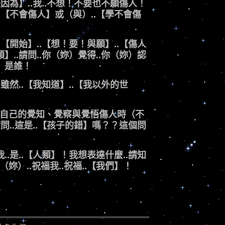
是因為】..我..不想！不要也不願傷人！
..【不會傷人】或（與）..【學不會傷
.【開始】..【想！要！與願】..【傷人
】..請問..你（妳）覺得..你（妳）認
妳）是誰！
.雖然..【我知道】..【我以外的世
於自己的覺知、覺察與覺悟傷人時（不
請問..這是..【孩子的錯】嗎？？這個問
..是..【人類】！我想表達什麼..請知
妳）..祝福我..祝福..【我們】！