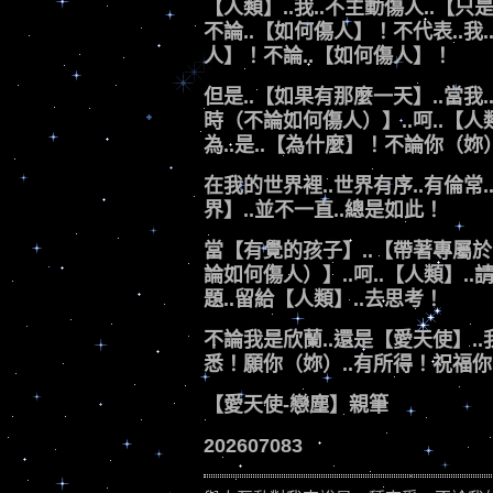
【人類】..我..不主動傷人..【只
不論..【如何傷人】！不代表..我
人】！不論..【如何傷人】！
但是..【如果有那麼一天】..當我.
時（不論如何傷人）】..呵..【人類
為..是..【為什麼】！不論你（
在我的世界裡..世界有序..有倫常.
界】..並不一直..總是如此！
當【有覺的孩子】..【帶著專屬
論如何傷人）】..呵..【人類】..
題..留給【人類】..去思考！
不論我是欣蘭..還是【愛天使】..我
悉！願你（妳）..有所得！祝福你（
【愛天使-戀塵】親筆
202607083