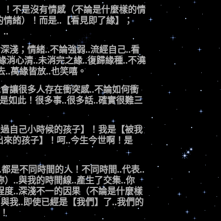
）！不是沒有情感（不論是什麼樣的情
情緒）！而是..【看見即了緣】；
..
論深淺；情緒..不論強弱..流經自己..看
懷..緣消心清..未消完之緣..復歸緣種..不澆
來去..萬緣皆放..也笑嘻。
可能會讓很多人存在衝突感..不論如何衝
是如此！很多事..很多話..確實很難三
是【走過自己小時候的孩子】！我是【被我
來的孩子】！呵..今生今世啊！是
們..都是不同時間的人！不同時間..代表..
）..與我的時間線..產生了交集..你
同程度..深淺不一的因果（不論是什麼樣
.與我..即使已經是【我們】了..我們的
線！