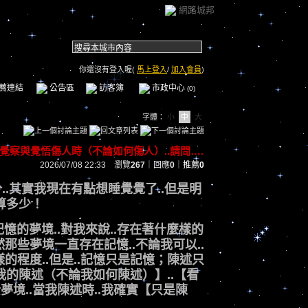
網路城邦
你還沒有登入喔(
馬上登入
/
加入會員
)
薦連結
公告區
訪客簿
市政中心
(0)
字體：
小
中
大
覺察與覺悟傷人時（不論如何傷人）..請問….
2026/07/08 22:33 瀏覽
267
｜回應
0
｜
推薦
0
29分..其實我現在有點想睡覺覺了..但是明
，算多少！
有記憶的夢境..對我來說..存在著什麼樣的
那些夢境一直存在記憶..不論我可以..
的程度..但是..記憶只是記憶；陳述只
著我的陳述（不論我如何陳述）】..【看
於夢境..當我陳述時..我確實【只是陳