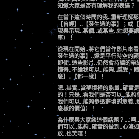
知道大家是否有理解我的表達？
在當下這個時間的我..重新理解那些.
【曾經】..【發生過的事】；或【我
現與示現..某個..或某些..她
事）！
從現在開始..將它們當作影片來
發生過的事】..還是平行時空的顯
即使..這些影片..仍然會持續
懂得..不論我可以..能夠..感受
麼】..【都一樣】！
嗯..其實..當夢境裡的能量..確
的！只是..看我們是否可以..能
我們可以..能夠參透夢境的意義
麼樣的價值）！
為什麼與大家談這個話題？....呵.
們可以..能夠..確實的做到..心澄如
放..也笑嘻！