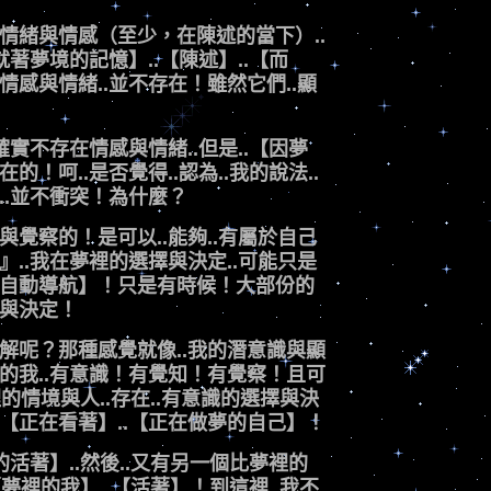
在情緒與情感（至少，在陳述的當下）..
就著夢境的記憶】..【陳述】..【而
情感與情緒..並不存在！雖然它們..顯
確實不存在情感與情緒..但是..【因夢
！呵..是否覺得..認為..我的說法..
..並不衝突！為什麼？
與覺察的！是可以..能夠..有屬於自己
』..我在夢裡的選擇與決定..可能只是
的自動導航】！只是有時候！大部份的
擇與決定！
理解呢？那種感覺就像..我的潛意識與顯
裡的我..有意識！有覺知！有覺察！且可
裡的情境與人..存在..有意識的選擇與決
.【正在看著】..【正在做夢的自己】！
的活著】..然後..又有另一個比夢裡的
【夢裡的我】..【活著】！到這裡..我不