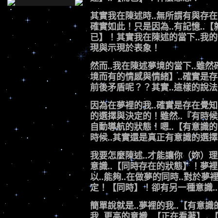
其實我在陳述時..無所謂有與存
確實如此！只是因為..有記憶..【
已】！其實我在陳述的當下..我的
現與示現於表象！
然而..我在陳述夢境的當下..雖然
境而有的情感與情緒】..確實是存在的
前後矛盾呢？？其實..這樣的說法
因為在夢裡的我..確實是存在覺知
的選擇與決定的！雖然..『有時候
自動導航的狀態！嗯..【有意識
時候..其實還是真正有意識的選
我要怎麼陳述..才能讓你（妳）
意識..【同時存在的狀態】！夢
以..能夠..在做夢的同時..對於夢
定！【同時】！卻有另一種意識.
簡單說就是..夢裡的我..【有意識
我..更高的意識..【正在看著】..