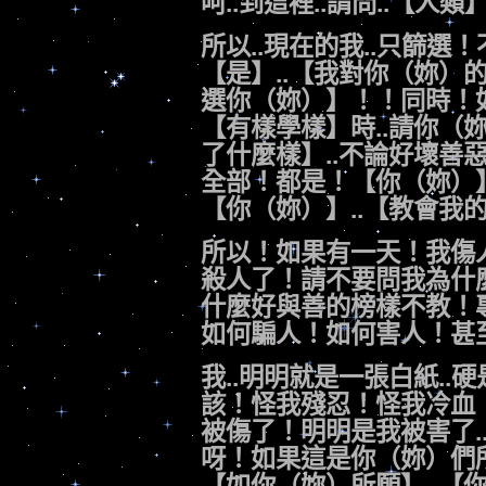
呵..到這裡..請問..【人
所以..現在的我..只篩選
【是】..【我對你（妳）
選你（妳）】！！同時！如
【有樣學樣】時..請你（妳）
了什麼樣】..不論好壞善
全部！都是！【你（妳）】
【你（妳）】..【教會我
所以！如果有一天！我傷
殺人了！請不要問我為什
什麼好與善的榜樣不教！
如何騙人！如何害人！甚
我..明明就是一張白紙..
該！怪我殘忍！怪我冷血
被傷了！明明是我被害了..
呀！如果這是你（妳）們所要