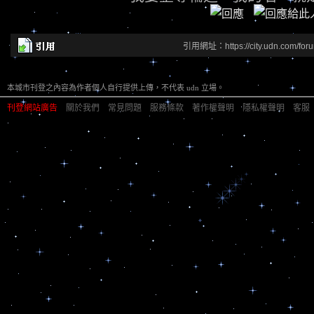
引用網址：https://city.udn.com/for
本城市刊登之內容為作者個人自行提供上傳，不代表 udn 立場。
刊登網站廣告
︱
關於我們
︱
常見問題
︱
服務條款
︱
著作權聲明
︱
隱私權聲明
︱
客服