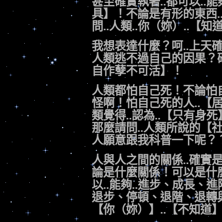
甚至確實執著..都可以..能
具】！不論是有形的東西.
問..人類..你（妳）..【
我想表達什麼？呵..上天
人類逃不過自己的因果？確
自作孽不可活】！
人類都怕自己死！不論怕自
怪啊！怕自己死的人..【
類覺得..認為..【只有身死
那麼請問..人類所說的【
人願意跟我科普一下呢？
人與人之間的關係..確實是
論是什麼關係！可以是什
以..能夠..進步、成長、
退步、停頓、退階、退轉與退
【你（妳）】..【不知道】