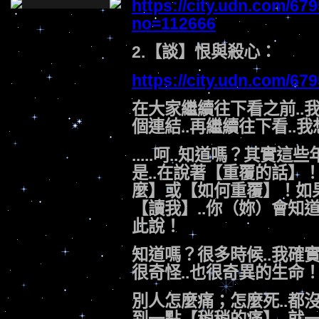
https://city.udn.com/6
no=112666
2.【談】恨與殺心：
https://city.udn.com/67
在大家繼續往下看之前..
個連結..再繼續往下看..
.....呵..知道嗎？其實這些
是..在說著【重覆的話】
麼】或【如何重覆】！如果你
【讀我】..你（妳）會知
此說！
知道嗎？很多時候..我確實覺
很奇怪..也很奇異的生命
別人怎麼痛；怎麼死..都沒