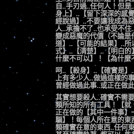
自..手刃過..任何人！但是
身上】..【留下深深的感
經說過】..不要讓我成為
人..承擔不了..也承受不住
變成惡魔的代價（不論是
道】..【可能的結果】..所以
式】..【清楚】..【明白的】
什麼不可以】！【為什麼
呵..【殺身】..【確實是】
上有多少人..做過這樣的
曾經做過此事..或正在做
其實想要殺人..確實不需
類所知的所有工具！【就
正在做的【其中一件事】一
騙】！每個人所在意的東西
類確實在意的東西..任何東