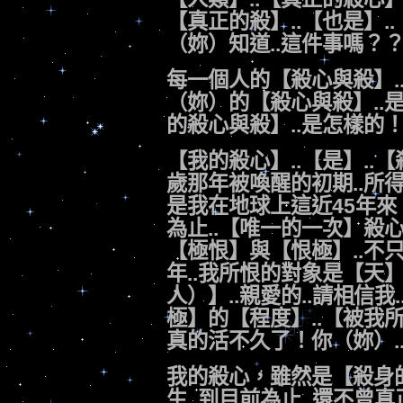
【真正的殺】..【也是】.
（妳）知道..這件事嗎？
每一個人的【殺心與殺】.
（妳）的【殺心與殺】..是
的殺心與殺】..是怎樣的
【我的殺心】..【是】..
歲那年被喚醒的初期..所
是我在地球上這近45年來
為止..【唯一的一次】殺心
【極恨】與【恨極】..不
年..我所恨的對象是【天
人）】..親愛的..請相信我.
極】的【程度】..【被我
真的活不久了！你（妳）.
我的殺心，雖然是【殺身的
生..到目前為止..還不曾真