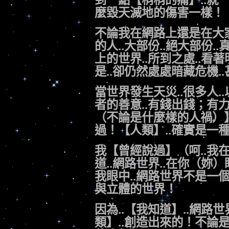
到一點【稍稍的痛】..就
麼毀天滅地的傷害一樣！
不論我在網路上還是在大家
的人..大部份..絕大部份.
上的世界..所到之處..看著
是..卻仍然處處暗藏危機.
當世界發生天災..很多人
者的善意..有錢出錢；有
（不論是什麼樣的人禍）】
過！【人類】..確實是一
我【曾經說過】（呵..我
道..網路世界..在你（妳
我眼中..網路世界不是一
與立體的世界！
因為..【我知道】..網路
類】..創造出來的！不論