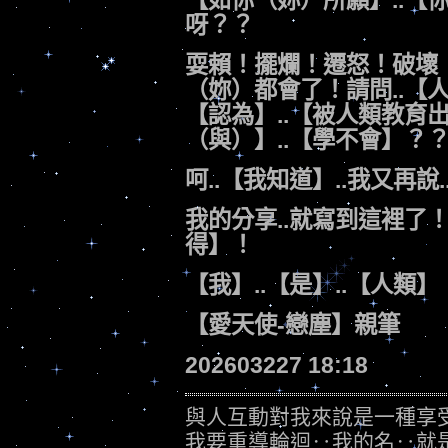
【如你（妳）所願】..【
呀？？
耍賴！擺爛！遷怒！破壞！
（妳）都會了！請問..【人類
【認為】..【被人類教育出
（與）】..【學不會】？
呵..【我知道】..我又再說
我的分享..就寫到這裡了！
得】！
【我】..【是】..【人類】
【愛天使-戀塵】親筆
202603227 18:18
與人互動對我來說是一種享
我要重導輪迴‥我的名‥就