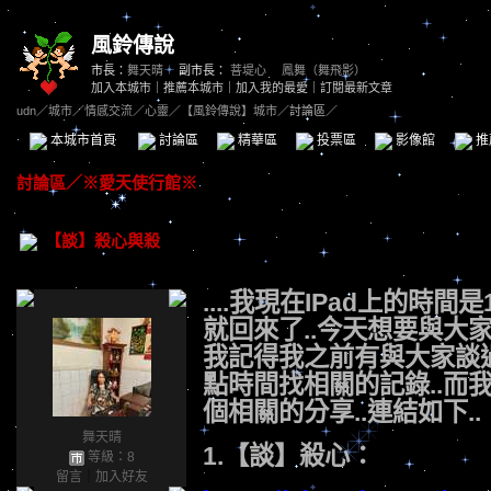
風鈴傳說
市長：
舞天晴
副市長：
菩堤心
、
鳳舞（舞飛影）
加入本城市
｜
推薦本城市
｜
加入我的最愛
｜
訂閱最新文章
udn
／
城市
／
情感交流
／
心靈
／
【風鈴傳說】城市
／討論區／
本城市首頁
討論區
精華區
投票區
影像館
推
討論區
／
※愛天使行館※
【談】殺心與殺
....我現在IPad上的時間是
就回來了..今天想要與大
我記得我之前有與大家談過
點時間找相關的記錄..而我
個相關的分享..連結如下..
舞天晴
1.【談】殺心：
等級：8
留言
｜
加入好友