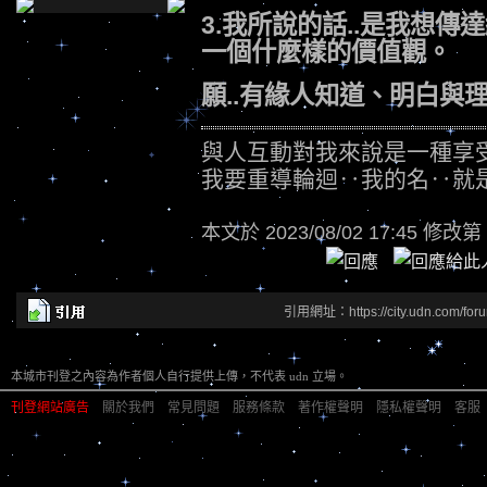
3.我所說的話..是我想傳
一個什麼樣的價值觀。
願..有緣人知道、明白與
與人互動對我來說是一種享
我要重導輪迴‥我的名‥就
本文於
2023/08/02 17:45 修改第
引用網址：https://city.udn.com/for
本城市刊登之內容為作者個人自行提供上傳，不代表 udn 立場。
刊登網站廣告
︱
關於我們
︱
常見問題
︱
服務條款
︱
著作權聲明
︱
隱私權聲明
︱
客服