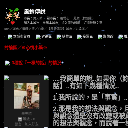
風鈴傳說
市長：
舞天晴
副市長：
菩堤心
、
鳳舞（舞飛影）
加入本城市
｜
推薦本城市
｜
加入我的最愛
｜
訂閱最新文章
udn
／
城市
／
情感交流
／
心靈
／
【風鈴傳說】城市
／討論區／
本城市首頁
討論區
精華區
投票區
影像館
推
討論區
／
※心情小築※
3種說『一樣的話』的情況..
....我簡單的說..如果
話】..有如下幾種情況..
1.我所說的，是「事實」
2.那是我的想法與觀念，
舞天晴
與觀念還是沒有改變或被顛
等級：8
的想法與觀念，而說著一
留言
｜
加入好友