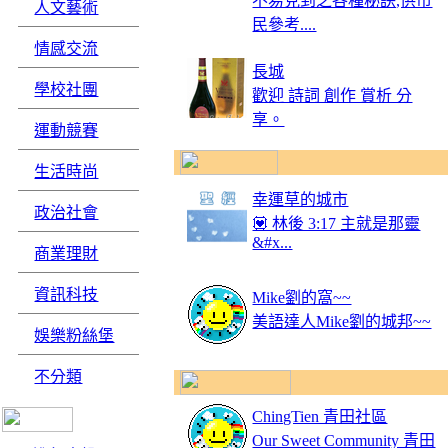
不易見到之各種秘訣,供市
人文藝術
民參考....
情感交流
長城
學校社團
歡迎 詩詞 創作 賞析 分
享。
運動競賽
生活時尚
幸運草的城市
政治社會
💟 林後 3:17 主就是那靈
&#x...
商業理財
資訊科技
Mike劉的窩~~
美語達人Mike劉的城邦~~
娛樂粉絲堡
不分類
ChingTien 青田社區
Our Sweet Community 青田