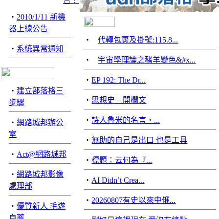
‧
2010/1/11 新機
器上線公告
‧
代轉包裹及掛號:115.8...
‧
系統異常通知
‧
宇宙學理論之豬羊變色&#x...
‧
EP 192: The Dr...
‧
建立部落格三
‧
思想史 – 開欄文
步驟
‧
詩人魯米的名言，...
‧
網路城邦辦公
室
‧
無助的自己是出口 也是工具
‧
Act@網路城邦
‧
標題：云何為『...
‧
網路城邦影像
‧
AI Didn’t Crea...
處理部
‧
20260807有史以來中俄...
‧
優質新人 毛遂
自薦