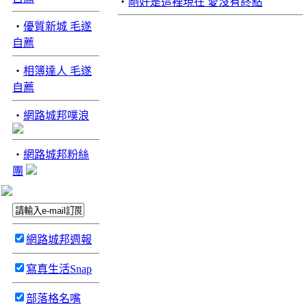
‧
剛好是這裡現在 愛沒有終點
‧
優質新城 毛遂
自薦
‧
相簿達人 毛遂
自薦
‧
網路城邦噗浪
‧
網路城邦粉絲
團
網路城邦週報
寫真生活Snap
部落格名嘴