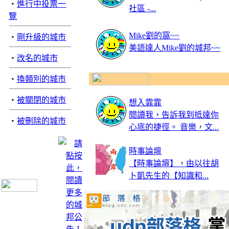
‧
進行中投票一
社區 -...
覽
Mike劉的窩~~
‧
剛升級的城市
美語達人Mike劉的城邦~~
‧
改名的城市
‧
換類別的城市
‧
被關閉的城市
想入霏霏
閱讀我，告訴我到抵達你
‧
被刪除的城市
心底的捷徑。 音樂，文...
時事論壇
【時事論壇】，由以往胡
卜凱先生的【知識和...