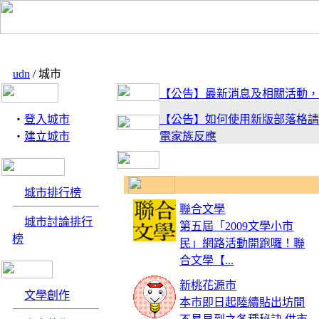
udn
/ 城市
【公告】最新消息及相關活動，
‧
登入城市
【公告】如何使用新版部落格請
‧
建立城市
電家族反應
【活動】有什麼地方是你最感放
享你的私房景點吧！
城市排行榜
聯合文學
城市討論排行
第五屆「2009文學小市
【公告】新版型上線！趕快去試
榜
民」網路活動開跑囉！聯
來信跟電小二敲碗喔！
合文學【...
新桃花源市
文學創作
本市即日起陸續貼出坊間