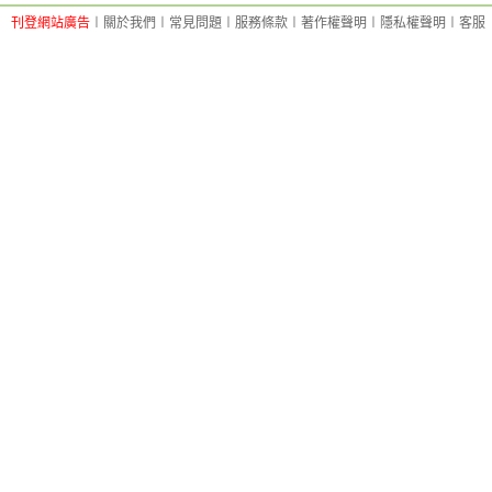
刊登網站廣告
︱
關於我們
︱
常見問題
︱
服務條款
︱
著作權聲明
︱
隱私權聲明
︱
客服