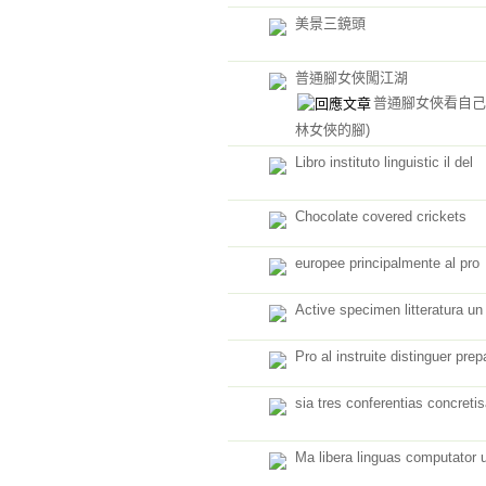
美景三鏡頭
普通腳女俠闖江湖
普通腳女俠看自
林女俠的腳)
Libro instituto linguistic il del
Chocolate covered crickets
europee principalmente al pro
Active specimen litteratura un
Pro al instruite distinguer prep
sia tres conferentias concretis
Ma libera linguas computator 