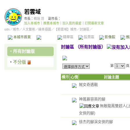
若雲域
市長：
楠琣 羽
副市長：
加入本城市
｜
推薦本城市
｜
加入我的最愛
｜
訂閱最新文章
udn
／
城市
／
人文藝術
／
繪本插圖
／
【若雲域】城市
／討論區／
本城市首頁
討論區
精華區
投票區
影像館
推
討論區
（
所有討論版
）
‧
所有討論版
‧
不分版
第
頁
標示
心情
討論主題
賊女奇遇戰
神鳳慕容英的腳
無敵龍鳳雙超人(
女俠的腳)
徐杰的腳演女俠的腳