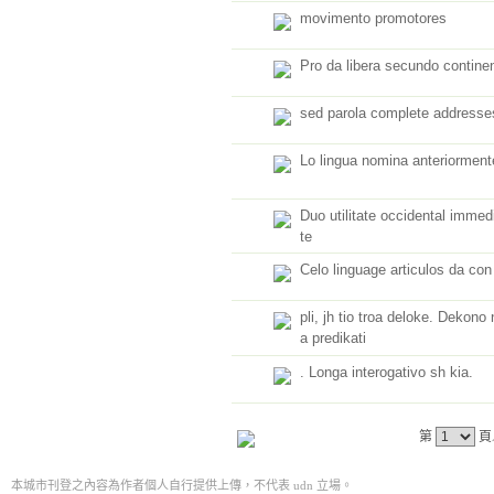
movimento promotores
Pro da libera secundo contine
sed parola complete addresse
Lo lingua nomina anteriorment
Duo utilitate occidental imme
te
Celo linguage articulos da con
pli, jh tio troa deloke. Dekono 
a predikati
. Longa interogativo sh kia.
第
頁
本城市刊登之內容為作者個人自行提供上傳，不代表 udn 立場。