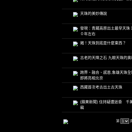
天珠的美妙傳說
發現：青藏高原出土最早天珠 
０年左右
揭！天珠到底是什麼東西？
古老的天降之石 九眼天珠的奧
跨界、融合、感恩,象雄天珠全
即將亮相北京
西藏首次考古出土古天珠
(蘋果新聞) 住持疑遭迷昏 千
竊
第