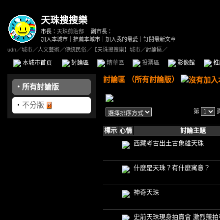
天珠搜搜樂
市長：
天珠剪貼部
副市長：
加入本城市
｜
推薦本城市
｜
加入我的最愛
｜
訂閱最新文章
udn
／
城市
／
人文藝術
／
傳統民俗
／
【天珠搜搜樂】城市
／討論區／
本城市首頁
討論區
精華區
投票區
影像館
推
討論區
（
所有討論版
）
‧
所有討論版
‧
不分版
第
標示
心情
討論主題
西藏考古出土古象雄天珠
什麼是天珠？有什麼寓意？
神奇天珠
史前天珠現身拍賣會 激烈競拍