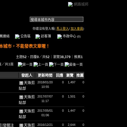
網路城邦
你還沒有登入喔(
馬上登入
/
加入會員
)
薦連結
公告區
訪客簿
市政中心
(0)
主題
52
、回覆
0
／共
52
｜瀏覽
38,379
｜推薦
1
頁／共3頁
發起人
更新時間
回應
瀏覽
推薦
天珠剪
2018/01/20
0
1,497
0
10:55
貼部
天珠剪
2017/07/07
0
1,501
0
11:17
貼部
天珠剪
2017/05/01
0
1,447
0
01:06
貼部
引發關注
天珠剪
2016/12/21
0
2,644
0