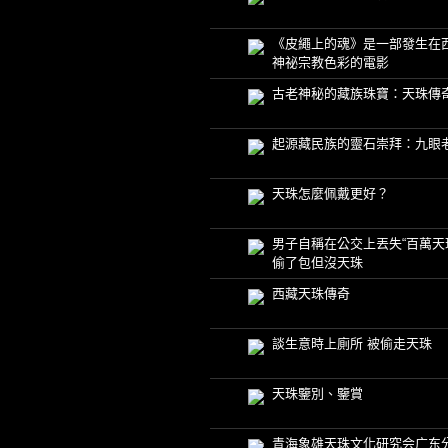
《皮繩上的魂》是一部發生在
神祕宗教色彩的電影
古老神秘的藏族珠寶：天珠傳
起源藏民族的靈石崇拜：九眼
天珠怎麼佩戴更好？
男子自稱在公交上丟失“百萬天珠
偷了包但沒天珠
西藏天珠傳奇
談生意時上廁所 被偷走天珠
天珠鑒別、鑒賞
青海象雄天珠文化研究会广东