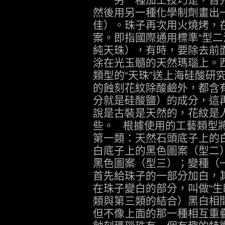
然後用另一種化學制劑畫出
佳）。珠子再次用火燒烤，
案。即指國際通用標準“型二
純天珠），有時，要除去前
涂在光玉髓的天然瑪瑙上。西
類型的“天珠”送上海硅酸研
的蝕刻花紋除酸鹼外，都含
分就是硅酸鹽）的成分，這
說是古裝是天然的，花紋是人
些。 根據使用的工藝類型
第一類：天然石頭底子上的
白底子上的黑色圖案（型二
黑色圖案（型三）；變種（
首先給珠子的一部分加白，
在珠子變白的部分，叫做“生
類與第三類的結合）黑白相
但不像上面的那一種相互重疊