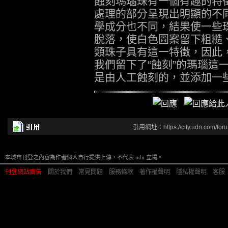
蝕刻瑪瑙珠有一個有趣的特
處理的部分呈現出明顯的不
學成分也不同，結果使一些
脫落，使白色圖案留下粗糙
類珠子具有這一特徵，因此
我們留下了“蝕刻”的瑪瑙這
是由人工蝕刻的，並添加一
引用網址：https://city.udn.com/for
本城市刊登之內容為作者個人自行提供上傳，不代表 udn 立場。
刊登網站廣告
︱
關於我們
︱
常見問題
︱
服務條款
︱
著作權聲明
︱
隱私權聲明
︱
客服