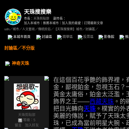
天珠搜搜樂
市長：
天珠剪貼部
副市長：
加入本城市
｜
推薦本城市
｜
加入我的最愛
｜
訂閱最新文章
udn
／
城市
／
人文藝術
／
傳統民俗
／
【天珠搜搜樂】城市
／討論區／
本城市首頁
討論區
精華區
投票區
影像館
推
討論區
／
不分版
神奇天珠
在這個百花爭艷的飾界裡，
金，鄙視鉑金，忽視玉石？
黃金太庸俗，鉑金太泛濫，
飾界之王——
西藏天珠
。的
把目光轉向
天珠
。樸實的外
美麗的傳說，賦予了天珠太
天珠剪貼部
等級：5
珠，已成為當前明星大腕、
留言
｜
加入好友