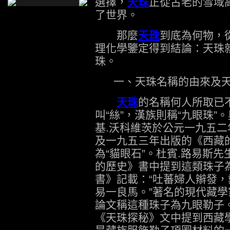
選擇，
天珠
正從古老的雪域
了世界。
那麼
天珠
到底為何物，
理化學鑒定得到結論：天珠
珠。
一、天珠名稱的由來及天
天珠
的名稱何人所取已
叫“絲”，漢族則稱“九眼珠”
基.沃科維茨於公元一九五
及一九五三年出版的《西藏
為“貓眼石”。杜賓.路易斯
的歷史》書中提到這類珠子為
書》記載：“吐蕃婦人辮發
易一良馬。”著名的現代藏
論文稱這種珠子為九眼勒子
《天珠探秘》文中提到西藏學