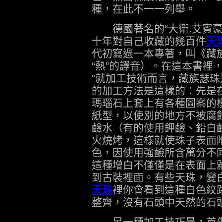
種，在此不一一列舉。
德國著名的“大衛.艾賓豪
十年對自己收藏的幾百件
天
代初寫過一本專著，叫《藏
“熱”的譯音）。在這本書裡
“就加工技術而言，藏族瑟珠
的加工方法是這樣的：先是
瑪瑙石上套上有各種圖案的
紙型，以使別的地方不被腐
鹼水（有的使用鉀鹼、鉛白
火燒烤，這樣就使珠子表面
色，因使用強鹼所含萬分不
這種增白不僅僅是在表面上
到古裝裡面。有些天珠，變
天珠
裡你會看到這種白色紋
整齊，沒有石頭中天然的石
另一種加工技巧是，首先