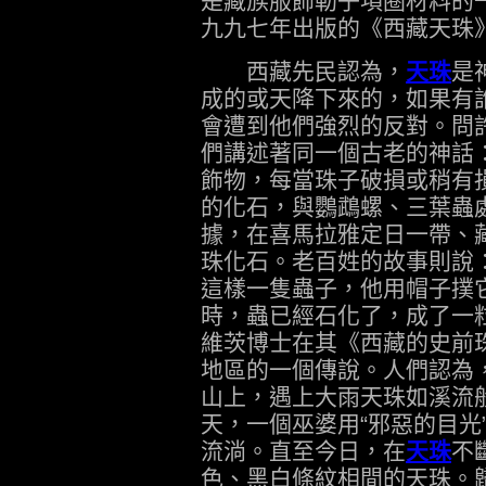
是藏族服飾勒子項圈材料的
九九七年出版的《西藏天珠
西藏先民認為，
天珠
是
成的或天降下來的，如果有
會遭到他們強烈的反對。問
們講述著同一個古老的神話
飾物，每當珠子破損或稍有
的化石，與鸚鵡螺、三葉蟲
據，在喜馬拉雅定日一帶、
珠化石。老百姓的故事則說
這樣一隻蟲子，他用帽子撲
時，蟲已經石化了，成了一
維茨博士在其《西藏的史前
地區的一個傳說。人們認為
山上，遇上大雨天珠如溪流
天，一個巫婆用“邪惡的目光
流淌。直至今日，在
天珠
不
色、黑白條紋相間的天珠。