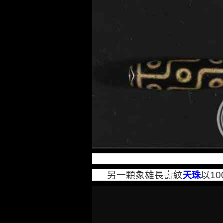
另一顆象雄長壽紋
以
天珠
10