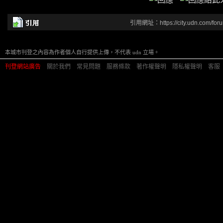
引用網址：https://city.udn.com/for
本城市刊登之內容為作者個人自行提供上傳，不代表 udn 立場。
刊登網站廣告
︱
關於我們
︱
常見問題
︱
服務條款
︱
著作權聲明
︱
隱私權聲明
︱
客服