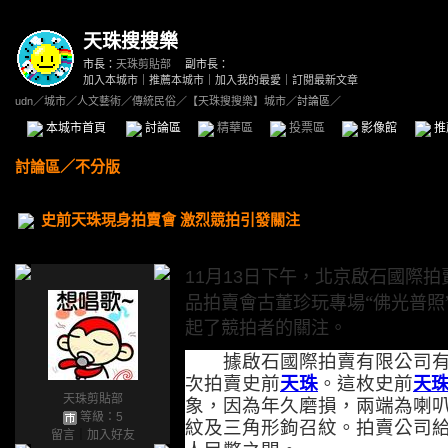
天珠搜搜樂
市長：
天珠剪貼部
副市長：
加入本城市
｜
推薦本城市
｜
加入我的最愛
｜
訂閱最新文章
udn
／
城市
／
人文藝術
／
傳統民俗
／
【天珠搜搜樂】城市
／討論區／
本城市首頁
討論區
精華區
投票區
影像館
推
討論區
／
不分版
史前天珠現身拍賣會 激烈競拍引發關注
月
日下午，北京啟石國際拍
11
13
品拍賣會古董珍玩專場“佛光普照
起了競拍者的關注。
據啟石國際拍賣有限公司有
次拍賣史前
天珠
。這枚史前
天
天珠剪貼部
象，因為年久磨損，兩端為喇
等級：5
紋及三角形鉤召紋。拍賣公司
留言
｜
加入好友