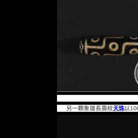
另一顆象雄長壽紋
以
天珠
10