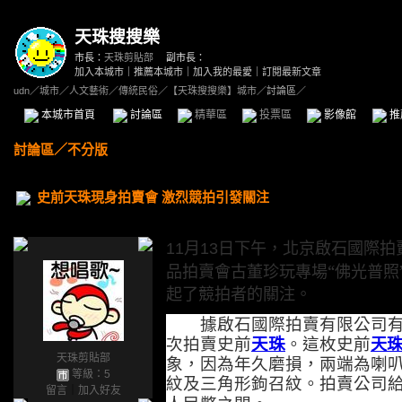
天珠搜搜樂
市長：
天珠剪貼部
副市長：
加入本城市
｜
推薦本城市
｜
加入我的最愛
｜
訂閱最新文章
udn
／
城市
／
人文藝術
／
傳統民俗
／
【天珠搜搜樂】城市
／討論區／
本城市首頁
討論區
精華區
投票區
影像館
推
討論區
／
不分版
史前天珠現身拍賣會 激烈競拍引發關注
月
日下午，北京啟石國際拍
11
13
品拍賣會古董珍玩專場“佛光普照
起了競拍者的關注。
據啟石國際拍賣有限公司有
次拍賣史前
天珠
。這枚史前
天
天珠剪貼部
象，因為年久磨損，兩端為喇
等級：5
紋及三角形鉤召紋。拍賣公司
留言
｜
加入好友