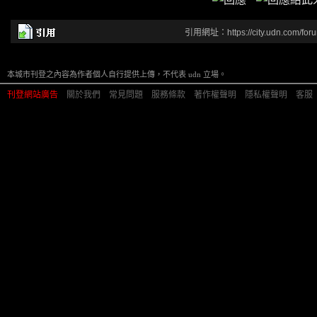
引用網址：https://city.udn.com/for
本城市刊登之內容為作者個人自行提供上傳，不代表 udn 立場。
刊登網站廣告
︱
關於我們
︱
常見問題
︱
服務條款
︱
著作權聲明
︱
隱私權聲明
︱
客服