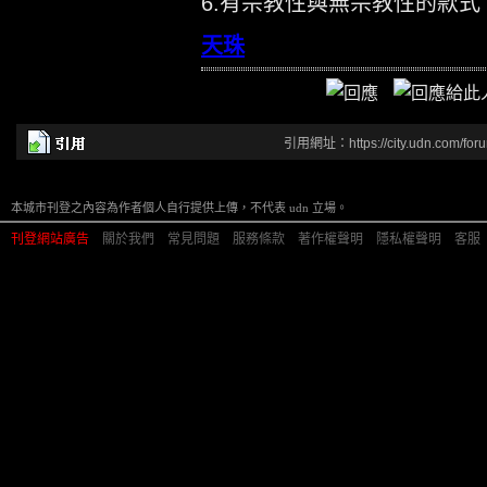
6.有宗教性與無宗教性的款
天珠
引用網址：https://city.udn.com/for
本城市刊登之內容為作者個人自行提供上傳，不代表 udn 立場。
刊登網站廣告
︱
關於我們
︱
常見問題
︱
服務條款
︱
著作權聲明
︱
隱私權聲明
︱
客服