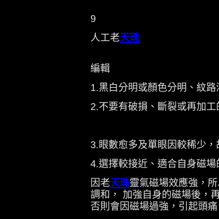
9
人工老
天珠
編輯
1.黑​​白分明或顏色分明、紋
2.不要有破損、斷裂或再加工
3.眼數愈多及單眼因較稀少
4.選擇較接近、適合自身磁場
因老
天珠
靈氣磁場效應強，所
調和， 加強自身的磁場後，
否則會因磁場過強，引起頭痛