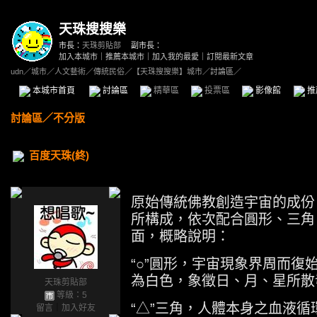
天珠搜搜樂
市長：
天珠剪貼部
副市長：
加入本城市
｜
推薦本城市
｜
加入我的最愛
｜
訂閱最新文章
udn
／
城市
／
人文藝術
／
傳統民俗
／
【天珠搜搜樂】城市
／討論區／
本城市首頁
討論區
精華區
投票區
影像館
推
討論區
／
不分版
百度天珠(終)
原始傳統佛教創造宇宙的成份
所構成，依次配合圓形、三角
面，概略說明：
“○”圓形，宇宙現象界周而復
為白色，象徵日、月、星所散
天珠剪貼部
等級：5
“△”三角，人體本身之血液
留言
｜
加入好友