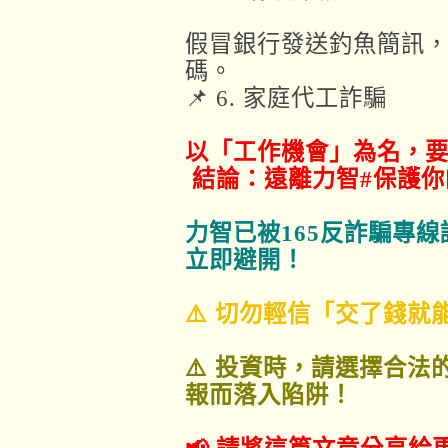
假冒銀行發送釣魚簡訊
碼。
📌 6. 家庭代工詐騙
以「工作機會」為名，
結論：遠離力智#保護你
力智已被165反詐騙專
立即避開！
⚠️ 切勿輕信「交了錢就
⚠️ 投資時，請選擇合
報而落入陷阱！