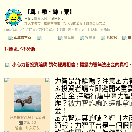
【罌﹝戀‧鍊﹞粟】
市長：
罌粟水晶
副市長：
加入本城市
｜
推薦本城市
｜
加入我的最愛
｜
訂閱最新文章
udn
／
城市
／
生活時尚
／
流行尖端
／
【【罌﹝戀‧鍊﹞粟】】城市
／討論區／
本城市首頁
討論區
精華區
投票區
影像館
推
討論區
／
不分版
小心力智投資陷阱 請勿輕易相信！揭露力智無法出金的真相
力智是詐騙嗎？注意⚠️
力
⚠️投資者請立即避開❌
重
法出金 持續行騙中🈲
力智
辦？
被
力智
詐騙的還能拿
金！
⚠️
力智
是真的嗎？
經【內
網路投資詐騙手法公開
等級：3
通報：力智平台是一個假
留言
｜
加入好友