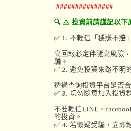
###############
🔍 ⚠️ 投資前請謹記以
✅ 1. 不輕信「穩賺不
高回報必定伴隨高風險
騙。
✅ 2. 避免投資來路不明
透過查詢投資平台是否
✅ 3. 切勿隨意加入投資
不要輕信LINE、facebo
的投資。
✅ 4. 若懷疑受騙，立即