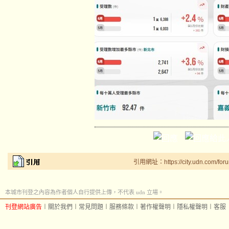
引用網址：https://city.udn.com/for
本城市刊登之內容為作者個人自行提供上傳，不代表 udn 立場。
刊登網站廣告
︱
關於我們
︱
常見問題
︱
服務條款
︱
著作權聲明
︱
隱私權聲明
︱
客服