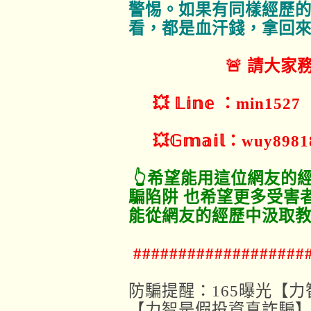
警惕。如果有同樣經歷
看，都是血汗錢，拿回
🚨 請大家務
💥 𝕃𝕚𝕟𝕖 ：min1527
💥𝔾𝕞𝕒𝕚𝕝：wuy8981
👆希望能用這位網友的
騙陷阱 也希望更多受害
能從網友的經歷中汲取
###################
防騙提醒：165曝光【
【力智是假投資真詐騙