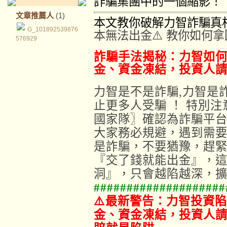
詐騙集團中的一個縮影！
文章推薦人
(1)
本文教你破解力智詐騙真
G_101892539876
本無法出金⚠️ 教你如何
576929
詐騙手法揭秘：力智如
金、資金凍結，投資人
力智是不是詐騙,力智是
止更多人受騙 ！
特別注
國家隊〗確認為詐騙平台
大家務必規避，遇到需要
是詐騙，不要猶豫，趕
『交了錢就能出金』，
洞』，只會越陷越深，
###################
⚠️最新警告：力智投資
金、資金凍結，投資人