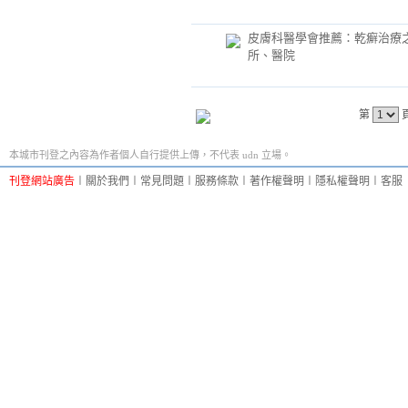
皮膚科醫學會推薦：乾癬治療
所、醫院
第
本城市刊登之內容為作者個人自行提供上傳，不代表 udn 立場。
刊登網站廣告
︱
關於我們
︱
常見問題
︱
服務條款
︱
著作權聲明
︱
隱私權聲明
︱
客服