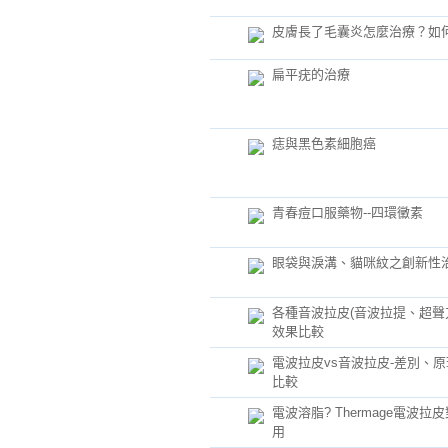
皮膚長了毛囊炎怎麼治療？如
扁平疣的治療
痣與黑色素細胞癌
青春痘口服藥物--四環黴素
眼袋與淚溝、貓咪紋之創新性
各種音波拉皮(音波拉提、超聲
效果比較
電波拉皮vs音波拉皮-差別、
比較
電波溶脂? Thermage電波拉
用