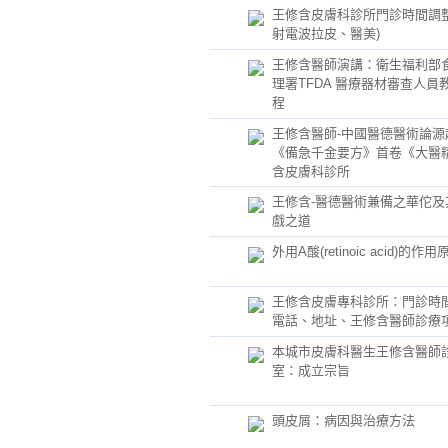
王修含皮膚科診所門診時間調整
射電波拉皮、醫美)
王修含醫師演講：衛生福利部
理署TFDA 醫療器材審查人員
程
王修含醫師-中國醫德醫術論源
《備急千金要方》首卷《大醫精
含皮膚科診所
王修含-醫德醫術兼備之華佗及
戲之道
外用A酸(retinoic acid)的作用
王修含皮膚專科診所：門診時
電話、地址、王修含醫師診療
本城市皮膚科醫生王修含醫師
室：成立宗旨
頭皮屑：病因與治療方法