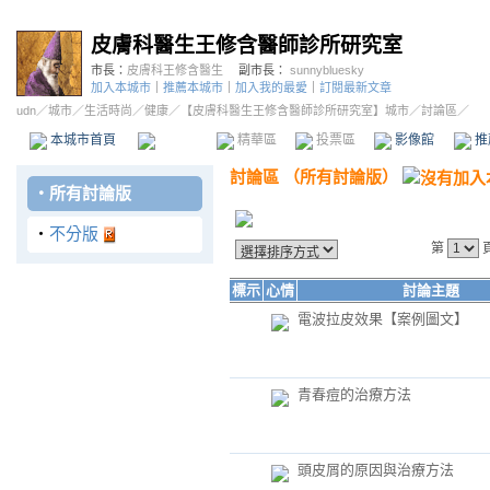
皮膚科醫生王修含醫師診所研究室
市長：
皮膚科王修含醫生
副市長：
sunnybluesky
加入本城市
｜
推薦本城市
｜
加入我的最愛
｜
訂閱最新文章
udn
／
城市
／
生活時尚
／
健康
／
【皮膚科醫生王修含醫師診所研究室】城市
／討論區／
本城市首頁
討論區
精華區
投票區
影像館
推
討論區
（
所有討論版
）
‧
所有討論版
‧
不分版
第
標示
心情
討論主題
電波拉皮效果【案例圖文】
青春痘的治療方法
頭皮屑的原因與治療方法