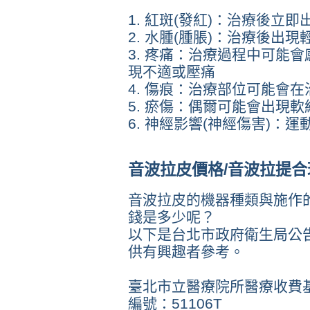
1. 紅斑(發紅)：治療後立即
2.
水腫(腫脹)
：治療後出現
3. 疼痛：治療過程中可能
現不適或壓痛
4. 傷痕：治療部位可能會
5. 瘀傷：偶爾可能會出現
6. 神經影響(神經傷害)：
音波拉皮價格/音波拉提合
音波拉皮的機器種類與施作
錢是多少呢？
以下是台北市政府衛生局公
供有興趣者參考。
臺北市立醫療院所醫療收費
編號：51106T