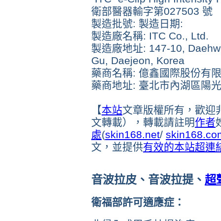
衛部醫器輸字第027503 號
製造批號: 製造日期:
製造廠名稱: ITC Co., Ltd.
製造廠地址: 147-10, Daehwa-r
Gu, Daejeon, Korea
藥商名稱: 億鑫國際股份有
藥商地址: 臺北市內湖區陽光街3
【
本站
文章版權所有，歡迎
文轉載），轉載請註明
作者
處
(
skin168.net
/
skin168.co
文，並提供
有效的本站
超連
音波拉皮、音波拉提、
超
衛福部許可適應症：