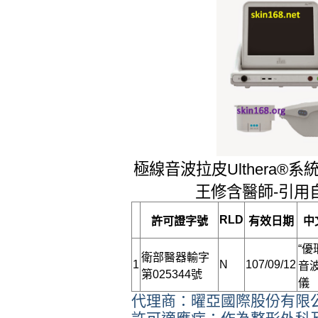
極線音波拉皮Ulthera®
王修含醫師-引用
RLD
許可證字號
有效日期
中
“優
衛部醫器輸字
1
N
107/09/12
音
第025344號
儀
代理商：曜亞國際股份有限