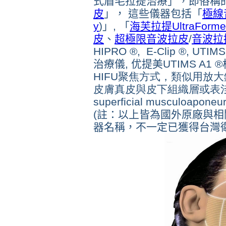
式眉毛拉提治療」，即俗稱
皮
」， 這些儀器包括「
極線
y
)」, 「
海芙拉提
UltraForme
皮
、
超極限音波拉皮
/
音波拉
HIPRO ®, E-Clip ®, U
治療儀, 优提美UTIMS A1 ®
HIFU聚焦方式，類似用放
皮膚真皮與皮下組織層或表淺
superficial musculoapo
(註：以上皆為國外原廠與
器名稱，不一定已獲得台灣