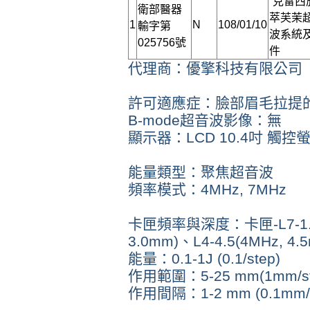
“克雷西
衛部醫器
萃芙茉
1
N
108/01/10
輸字第
波系統
025756號
件
代理商：優擎科技有限公司
許可適應症：臉部眉毛拉提
B-mode超音波影像：無
顯示器：LCD 10.4吋 觸控
能量類型：聚焦超音波
頻率模式：4MHz, 7MHz
卡匣頻率與深度：卡匣-L7-1.5(7
3.0mm)、L4-4.5(4MHz, 4.
能量：0.1-1J (0.1/step)
作用範圍：5-25 mm(1mm/st
作用間隔：1-2 mm (0.1mm/s