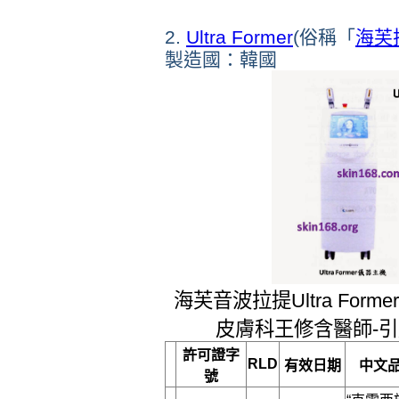
2.
Ultra Former
(俗稱「
海芙
製造國：韓國
海芙音波拉提Ultra Fo
皮膚科王修含醫師-
許可證字
RLD
有效日期
中文
號