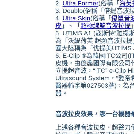
2.
Ultra Former
(俗稱「
海芙
3. Doublo(俗稱「倍提音波
4.
Ultra Skin
(俗稱「
優塑音
皮
」
、「
超極線雙音波拉提
5. UTIMS A1 (寇斯特
為「沃緹荷芙 超頻音波拉
國大陸稱為「优提美UTIMS 
6.
E-Clip ®為韓國ITC公司(I
皮機，由億鑫國際有限公司代理
立提超音波，
“ITC” e-Clip H
Ultrasound System，
“愛帝
醫器輸字第027503號
)，為
器。
音波拉皮效果，哪一台機器
上述各種音波拉皮
、超聲刀