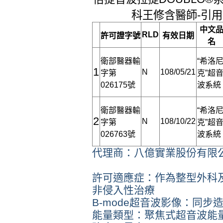
科王修含醫師-引
中文
RLD
許可證字號
有效日期
名
衛部醫器輸
“希洛
1
N
108/05/21
字第
克”超
026175號
波系統
衛部醫器輸
“希洛
2
N
108/10/22
字第
克”超
026763號
波系統
代理商：八億實業股份有限
許可適應症：作為整型外科
非侵入性治療
B-mode超音波影像：同步
能量類型：聚焦式超音波能