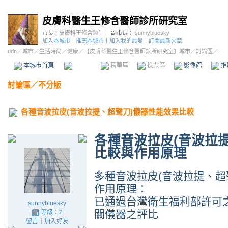
皮膚科醫生王修含醫師診所研究室
市長：
皮膚科王修含醫生
副市長：
sunnybluesky
加入本城市
｜
推薦本城市
｜
加入我的最愛
｜
訂閱最新文章
udn
／
城市
／
生活時尚
／
健康
／
【皮膚科醫生王修含醫師診所研究室】城市
／討論區／
本城市首頁
討論區
精華區
投票區
影像館
推
討論區
／
不分版
各種音波拉皮(音波拉提、超聲刀)儀器性能效果比較
各種音波拉皮(音波拉
比較與作用原理
多種音波拉皮(音波拉提、超
作用原理：
已通過台灣衛生福利部許可之
sunnybluesky
關儀器之評比
等級：2
留言
｜
加入好友