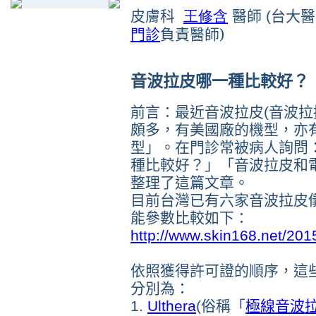
皮膚科
王修含
醫師
(
台大
負責醫師)
門診
音波拉皮哪一種比較好？
前言：最近音波拉皮(音波拉
頗多，有美國廠的機型，亦
型」。在門診常被病人詢問
種比較好？」「音波拉皮和
整理了這篇文章。
目前台灣已有六家音波拉皮
能參數比較如下：
http://www.skin168.net/201
依照獲得許可證的順序，這
分別為：
1.
Ulthera
(俗稱「
極線音波