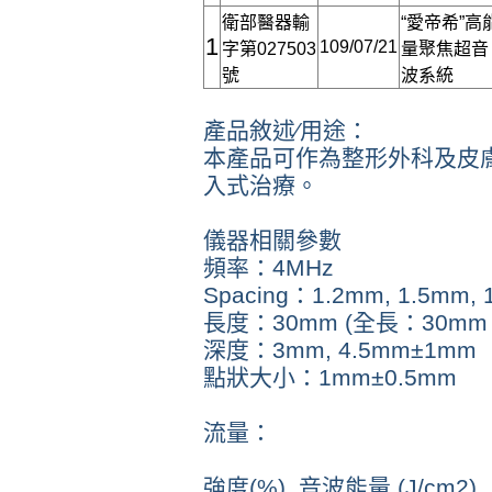
衛部醫器輸
“愛帝希”高
1
109/07/21
字第027503
量聚焦超音
號
波系統
產品敘述∕用途：
本產品可作為整形外科及皮
入式治療。
儀器相關參數
頻率：4MHz
Spacing：1.2mm, 1.5mm, 
長度：30mm (全長：30mm
深度：3mm, 4.5mm±1mm
點狀大小：1mm±0.5mm
流量：
強度(%) 音波能量 (J/cm2)