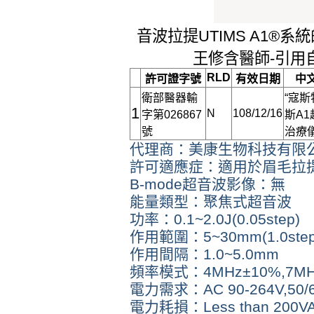
音波拉提UTIMS A1®
王修含醫師-引用
RLD
許可證字號
有效日期
中
衛部醫器輸
“寇斯
1
N
108/12/16
字第026867
斯A1
號
治療
代理商：美康生物科技有限
許可適應症：適用於眉毛拉
B-mode超音波影像：無
能量類型：聚焦式超音波
功率：0.1~2.0J(0.05step)
作用範圍：5~30mm(1.0step)/
作用間隔：1.0~5.0mm
頻率模式：4MHz±10%,7MHz
電力需求：AC 90-264V,50/
電力耗損：Less than 200V