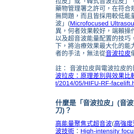
拉皮」或「韓式音波拉皮」
藥物管理署之許可，在符合
無問題，而且皆採用
較低能
波」(
Microfocused Ultraso
異，何者效果較好，端賴操
以及超音波能量配置的技巧
下，將治療效果最大化的能
者的手法，無法從
音波拉皮
註： 音波拉皮與電波拉皮
波拉皮：原理差別與效果比
t/2014/05/HIFU-RF-facelift.
什麼是「音波拉皮」(音
刀)？
高能量聚焦式超音波
(
高強度
波技術
：
High-intensity foc