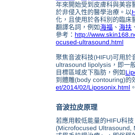
年來開始受到皮膚科與美容
於非侵入性的醫學治療。以
化，且使用於各科別的臨床醫
翻譯名詞，例如
海福
、
海扶
參考：
http://www.skin168.n
ocused-ultrasound.html
聚焦音波科技(HIFU)可用於音波減脂(
ultrasound lipolys
目標區域皮下脂肪，例如
Lip
到體雕(body contouring
et/2014/02/Liposonix.html
音波拉皮原理
若應用較低能量的HIFU科
(Microfocused Ultra