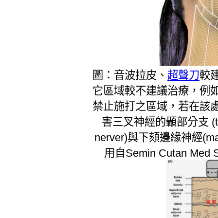
圖：音波拉皮、
超聲刀
較
它區域較不建議治療，例
禁止施打之區域，若在該
害三叉神經的顳部分支 (tempora
nerver)與下頦邊緣神經(margi
用自Semin Cutan Med Sur