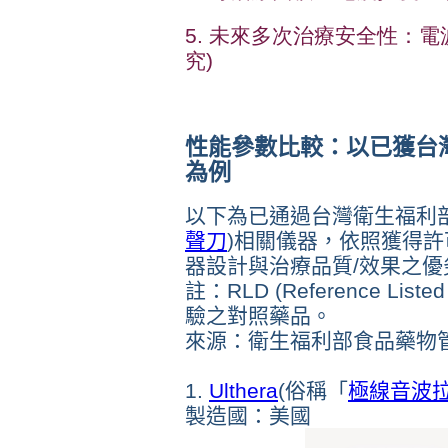
5
. 未來多次治療安全性：電波
究)
性能參數比較：以已獲台
為例
以下為已通過台灣衛生福利
聲刀
)相關儀器，依照獲得
器設計與治療品質/效果之優
註：RLD (Reference Li
驗之對照藥品。
來源：衛生福利部食品藥物
1.
Ulthera
(俗稱「
極線音波
製造國：美國