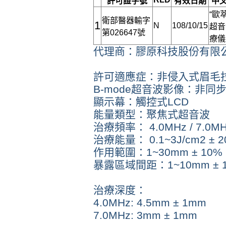
許可證字號
有效日期
中
“歐
衛部醫器輸字
1
N
108/10/15
超音
第026647號
療儀
代理商：膠原科技股份有限
許可適應症：非侵入式眉毛
B-mode超音波影像：非同
顯示幕：觸控式LCD
能量類型：聚焦式超音波
治療頻率： 4.0MHz / 7.0MHz
治療能量： 0.1~3J/cm2 ± 
作用範圍：1~30mm ± 10%
暴露區域間距：1~10mm ± 
治療深度：
4.0MHz: 4.5mm ± 1mm
7.0MHz: 3mm ± 1mm