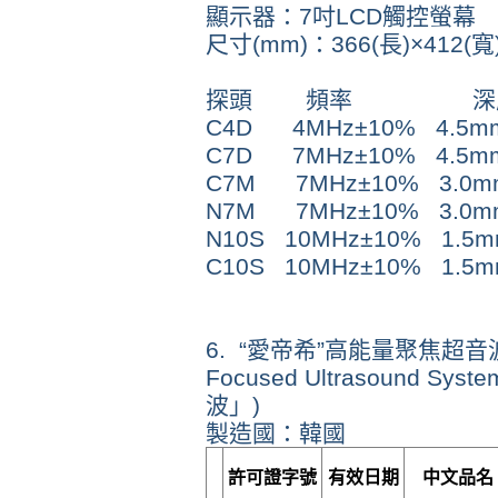
顯示器：7吋LCD觸控螢幕
尺寸(mm)：366(長)×412(寬)
探頭 頻率 深
C4D 4MHz±10% 4.5
C7D 7MHz±10% 4.5
C7M 7MHz±10% 3.0
N7M 7MHz±10% 3.0
N10S 10MHz±10% 1.
C10S 10MHz±10% 1.
6. “愛帝希”高能量聚焦超音波系統 "
Focused Ultrasound Sy
波」)
製造國：韓國
許可證字號
有效日期
中文品名