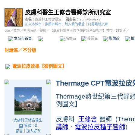
皮膚科醫生王修含醫師診所研究室
市長：
皮膚科王修含醫生
副市長：
sunnybluesky
加入本城市
｜
推薦本城市
｜
加入我的最愛
｜
訂閱最新文章
udn
／
城市
／
生活時尚
／
健康
／
【皮膚科醫生王修含醫師診所研究室】城市
／討論區／
本城市首頁
討論區
精華區
投票區
影像館
推
討論區
／
不分版
電波拉皮效果【案例圖文】
Thermage CPT電波
Thermage熱世紀第三代
例圖文】
皮膚科
王修含
醫師
(Ther
皮膚科王修含醫生
講師
、
電波拉皮種子醫師
)
等級：8
留言
｜
加入好友