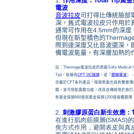
1.
作用深度：Total Tip黃
電波
音波拉皮
可打得比傳統臉部電波
深，舊式電波拉皮只作用於
通常可作用在4.5mm的深
但現在新型橘色的Thermag
際到達深度又比音波還深，即
備電波能量，有深層加熱的作
註：Thermage電波拉皮的原廠Solta Medic
Tip)，俗稱為
CPT DC探頭
，或「
塑顏電波
」
亦屬於CPT系列產品，探頭表面也具有雙層薄膜，
膜，並可搭配震動功能，改良自傳統用於施打身
有黃金探頭900發與黃金探頭1200發兩種選擇
2.
刺激膠原蛋白新生效應：電波
在進行肌肉筋膜層(SMAS
焦方式作用，避開表皮與真