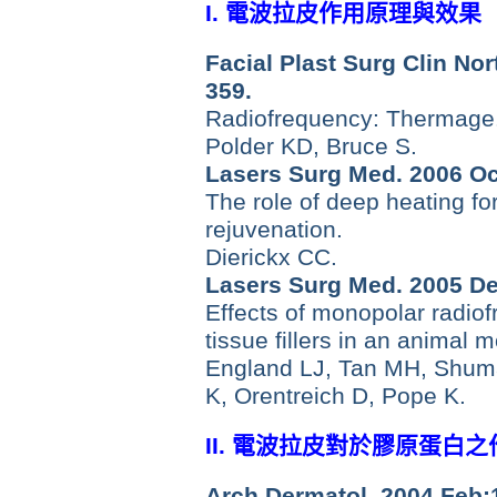
I
.
電波拉皮作用原理與效果
Facial Plast Surg Clin No
359.
Radiofrequency: Thermage
Polder KD, Bruce S.
Lasers Surg Med. 2006 Oc
The role of deep heating fo
rejuvenation.
Dierickx CC.
Lasers Surg Med. 2005 De
Effects of monopolar radiof
tissue fillers in an animal m
England LJ, Tan MH, Shuma
K, Orentreich D, Pope K.
II. 電波拉皮對於膠原蛋白之
Arch Dermatol. 2004 Feb;