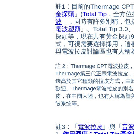
註1：
目前的
Thermage 
金探頭
」(
Total Tip
，全方位
波
」
，同時有許多別稱，包
電波塑顏
」、Total Tip 
探頭等，現在共有黃金探頭9
式，可視需要選擇採用，這
與
電波拉皮討論區
也有人稱
註 2：Thermage CPT電波拉
Thermage第三代正宗電波拉皮，雖
錢高於其它種類的拉皮方式，由
歡迎。Thermage電波拉皮的
皮，在中國大陸，也有人稱為塑
皱系统等。
註3：「
電波拉皮
」與「
音