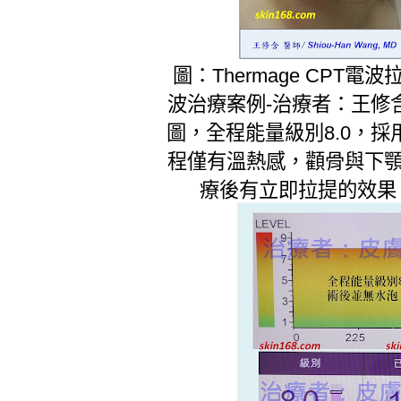
圖：Thermage CPT電波
波治療案例-治療者：王修
圖，全程能量級別8.0，
程僅有溫熱感，顴骨與下顎
療後有立即拉提的效果