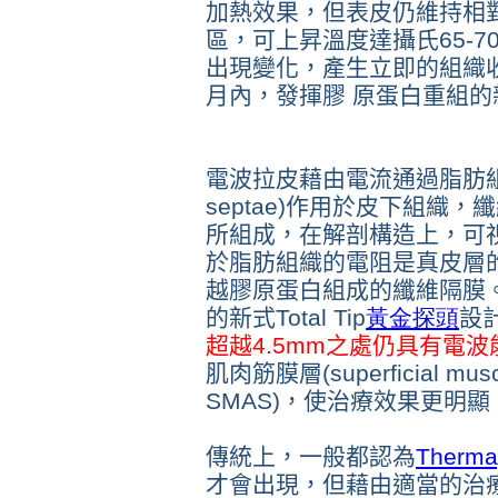
加熱效果，但表皮仍維持相
區，可上昇溫度達攝氏65-
出現變化，產生立即的組織
月內，發揮膠 原蛋白重組的
電波拉皮藉由電流通過脂肪組織
septae)作用於皮下組織
所組成，在解剖構造上，可
於脂肪組織的電阻是真皮層的
越膠原蛋白組成的纖維隔膜。T
的新式Total Tip
黃金探頭
設
超越4.5mm之處仍具有電波
肌肉筋膜層(superficial muscu
SMAS)，使治療效果更明顯
傳統上，一般都認為
Ther
才會出現，但藉由適當的治