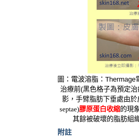
圖：電波溶脂：
Thermage
治療前
(
黑色格子為預定治
影，手臂脂肪下垂處由於皮下
septae)
膠原蛋白收縮
的現
其餘被破壞的脂肪組
附註