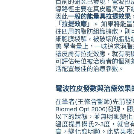
目前的研究已發現，電波拉
導路徑主要在真皮層與皮下
因此
一般的能量具拉提效果
「拉提效應」
。 如果將能
往四周的脂肪組織擴散，則
細胞膜裂解，被破壞的脂肪
美 學考量上，一味追求消
讓皮膚有拉提效應，就有明
可評估每位被治療者的個別
活配置最佳的治療參數。
電波拉皮發數與治療效果
在筆者(王修含醫師)先前發
Biomed Opt 2006)
以下的狀態，並無明顯變化
溫度提昇攝氏2-3度，就會
高，變化愈明顯。此結果表