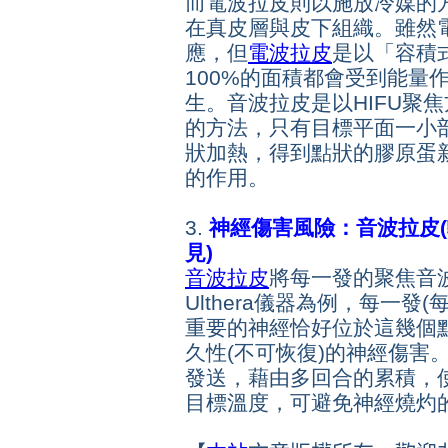
而電波拉皮則以施放冷媒的
在真皮層與皮下組織。
雖然
應，但
電波拉皮
是以「容積
100%的面積都會受到能量
生。音波拉皮是以HIFU聚
的方法
，只有目標平面一小
狀加熱，得到點狀的膠原蛋
的作用。
3.
神經傷害風險：音波拉皮(較
見)
音波拉皮
將每一發的聚焦音
Ulthera儀器為例，每一發
重要的神經恰好位於這幾個點
久性(不可恢復)的神經傷害
發送，藉由多回合的累積，
目標溫度，可避免神經燒灼