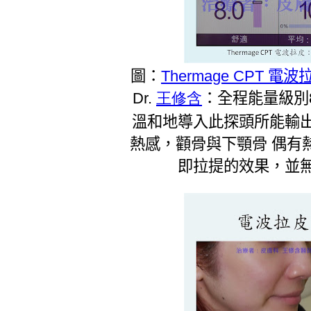
圖：
Thermage CPT 電波
Dr.
王修含
：全程能量級別
溫和地導入此探頭所能輸
熱感，顴骨與下顎骨 偶有
即拉提的效果，並