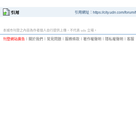
引用網址：https://city.udn.com/forum
本城市刊登之內容為作者個人自行提供上傳，不代表 udn 立場。
刊登網站廣告
︱
關於我們
︱
常見問題
︱
服務條款
︱
著作權聲明
︱
隱私權聲明
︱
客服