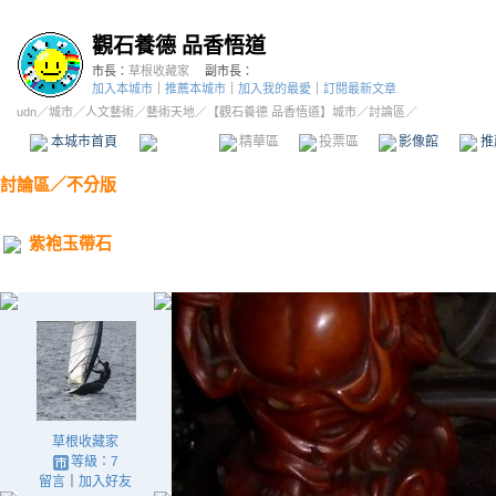
觀石養德 品香悟道
市長：
草根收藏家
副市長：
加入本城市
｜
推薦本城市
｜
加入我的最愛
｜
訂閱最新文章
udn
／
城市
／
人文藝術
／
藝術天地
／
【觀石養德 品香悟道】城市
／討論區／
本城市首頁
討論區
精華區
投票區
影像館
推
討論區
／
不分版
紫袍玉帶石
草根收藏家
等級：7
留言
｜
加入好友