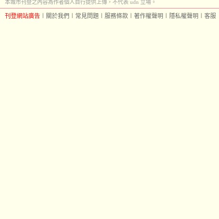
本城市刊登之內容為作者個人自行提供上傳，不代表 udn 立場。
刊登網站廣告
︱
關於我們
︱
常見問題
︱
服務條款
︱
著作權聲明
︱
隱私權聲明
︱
客服