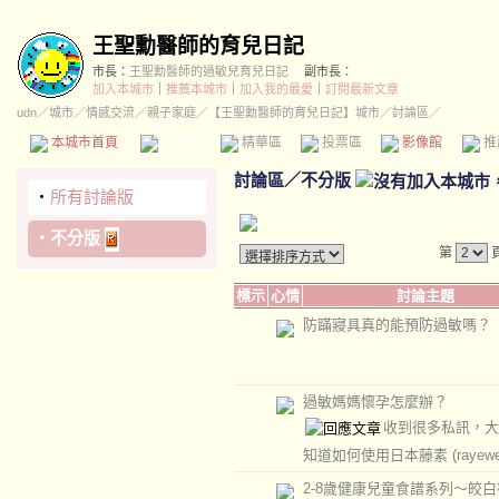
王聖勳醫師的育兒日記
市長：
王聖勳醫師的過敏兒育兒日記
副市長：
加入本城市
｜
推薦本城市
｜
加入我的最愛
｜
訂閱最新文章
udn
／
城市
／
情感交流
／
親子家庭
／
【王聖勳醫師的育兒日記】城市
／討論區／
本城市首頁
討論區
精華區
投票區
影像館
推
討論區
／
不分版
‧
所有討論版
‧
不分版
第
標示
心情
討論主題
防蹣寢具真的能預防過敏嗎？
過敏媽媽懷孕怎麼辦？
收到很多私訊，大
知道如何使用日本藤素
(rayew
2-8歲健康兒童食譜系列～皎