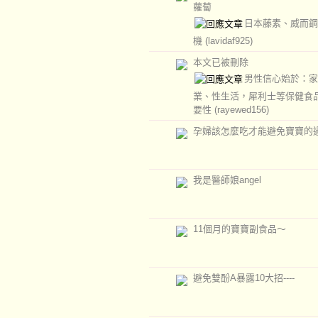
蘿蔔
日本藤素、威而鋼
機
(lavidaf925)
本文已被刪除
男性信心始於：家
業、性生活，犀利士等保健食
要性
(rayewed156)
孕婦該怎麼吃才能避免寶寶的
我是醫師娘angel
11個月的寶寶副食品～
避免雙酚A暴露10大招----