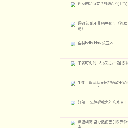
你家的奶瓶有含雙酚A？(上篇)
過敏兒 能不能喝牛奶？《經驗
篇》
自製hello kitty 綠豆冰
午餐時間到!!大家跟我一起吃飯飯
_________^
午後，幫麻麻掃掃地過敏不會
__________^
好熱！ 氣管過敏兒能吃冰嗎？
氣溫飆高 當心熱傷害引發異位
炎