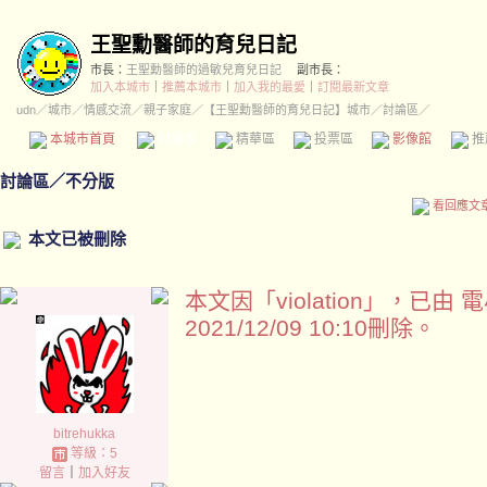
王聖勳醫師的育兒日記
市長：
王聖勳醫師的過敏兒育兒日記
副市長：
加入本城市
｜
推薦本城市
｜
加入我的最愛
｜
訂閱最新文章
udn
／
城市
／
情感交流
／
親子家庭
／
【王聖勳醫師的育兒日記】城市
／討論區／
本城市首頁
討論區
精華區
投票區
影像館
推
討論區
／
不分版
看回應文
本文已被刪除
本文因「violation」，已由 電小
2021/12/09 10:10刪除。
bitrehukka
等級：5
留言
｜
加入好友