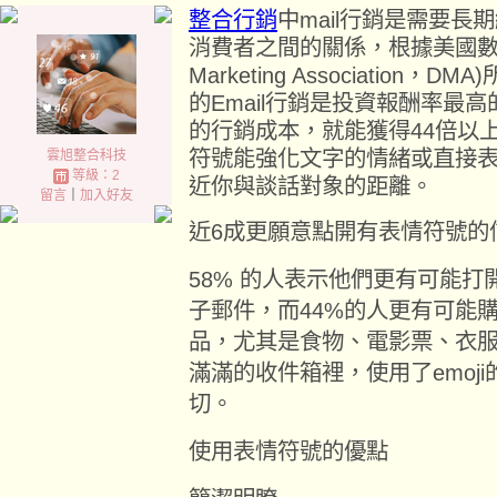
整合行銷
中mail行銷是需要
消費者之間的關係，根據美國數據市
Marketing Association
的
Email行銷是投資報酬率最
的行銷成本，就能獲得44倍以
符號能強化文字的情緒或直接
雲旭整合科技
等級：2
近你與談話對象的距離。
留言
｜
加入好友
近6成更願意點開有表情符號的
58% 的人表示他們更有可能
子郵件，而44%的人更有可能購
品，尤其是食物、電影票、衣
滿滿的收件箱裡，使用了emoj
切。
使用表情符號的優點