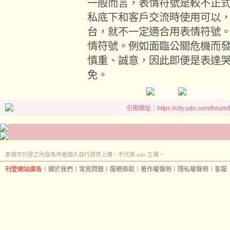
一般而言，表情符號是較不正
私底下和客戶交流時使用可以
台，就不一定適合用表情符號
情符號。例如面臨公關危機而
慎重、誠意，因此即便是表達
免。
引用網址：https://city.udn.com/forum
本城市刊登之內容為作者個人自行提供上傳，不代表 udn 立場。
刊登網站廣告
︱
關於我們
︱
常見問題
︱
服務條款
︱
著作權聲明
︱
隱私權聲明
︱
客服