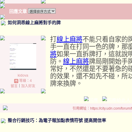
回應文章
如何洞悉線上麻將對手的牌
打
線上麻將
不能只看自家的
手一直在打同一色的牌，那
將
如果一直拆牌打，這就說
防。
線上麻將
牌局剛開始手
常好，不然還是不要著急的
的效果，還不如先不碰，所
kidova
等級：4
牌來換牌。
留言
｜
加入好友
引用網址：https://city.udn.com/forum
整合行銷技巧：為電子報加點表情符號 提高開信率