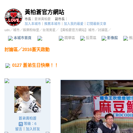
黃柏蒼官方網站
市長：
蒼弟黃柏蒼
副市長：
加入本城市
｜
推薦本城市
｜
加入我的最愛
｜
訂閱最新文章
udn
／
城市
／
娛樂粉絲堡
／
台灣男星
／
【黃柏蒼官方網站】城市
／討論區／
本城市首頁
討論區
精華區
投票區
影像館
推
討論區
／
2016蒼天啟動
0127 蒼弟生日快樂！！
蒼弟黃柏蒼
等級：6
留言
｜
加入好友