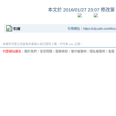
本文於
2016/01/27 23:07 修改第
引用網址：https://city.udn.com/for
本城市刊登之內容為作者個人自行提供上傳，不代表 udn 立場。
刊登網站廣告
︱
關於我們
︱
常見問題
︱
服務條款
︱
著作權聲明
︱
隱私權聲明
︱
客服