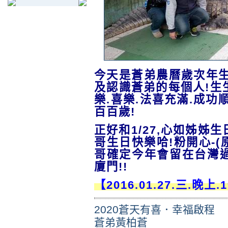
今天是蒼弟農曆歲次年生
及認識蒼弟的每個人!生
樂.喜樂.法喜充滿.成功
百百歲!
正好和1/27,心如姊姊
哥生日快樂哈!粉開心-(
哥確定今年會留在台灣過
廈門!!
【2016.01.27.三.晚
2020蒼天有喜．幸福啟程
蒼弟黃柏蒼