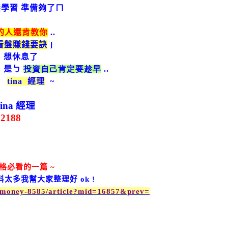
無學習 準備夠了ㄇ
的人還肯教你
..
看盤賺錢要訣
]
 想休息了
 是ㄅ
投資自己肯定要趁早
..
85
tina
經理
~
ina
經理
62188
格必看的一篇
~
料太多我幫大家整理好
ok !
cemoney-8585/article?mid=16857&prev=