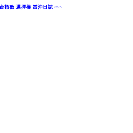
小台指數 選擇權 當沖日誌 ~~~