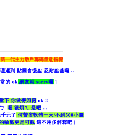
新一代主力散戶籌碼量能指標
理遲到 貼圖會慢點 忍耐點些囉
..
常的 ok
網友就 sorry囉
]
當下 你做得如何
ok !!
ㄅ
喔 很煩ㄟ 是吧
...
幾千元了
何苦省軟體一天/不到500小錢
台的輸贏更是可觀
這不用多解釋吧 ]