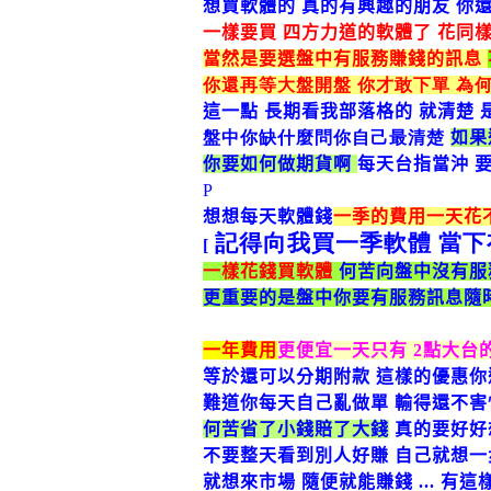
想買軟體的 真的有興趣的朋友 你還
一樣要買 四方力道的軟體了 花同樣的
當然是要選
盤中有服務賺錢的訊息
你還再等大盤開盤 你才敢下單 為何
這一點 長期看我部落格的 就清楚 
盤中你缺什麼問你自己最清楚
如果
你要如何做期貨啊
每天台指當沖 
P
想想每天軟體錢
一季的費用一天花
記得向我買一季軟體
當下
[
一樣花錢買軟體
何苦向盤中沒有服
更重要的是盤中你要有服務訊息隨
一年費用
更便宜一天只有
2
點大台
等於還可以分期附款 這樣的優惠你
難道你每天自己亂做單 輸得還不害
何苦省了小錢賠了大錢
真的要好好
不要整天看到別人好賺 自己就想一
就想來市場 隨便就能賺錢
...
有這