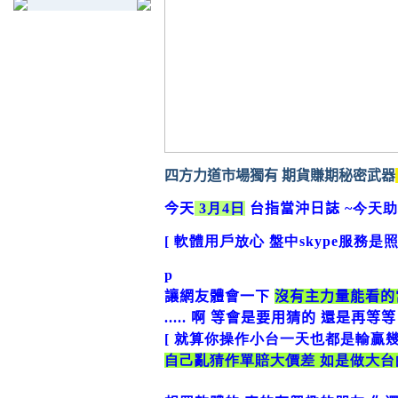
四方力道市場獨有
期貨賺期秘密武器
今天
3
月4
日
台指當沖日誌
~今天助
[ 軟體用戶放心 盤中skype服務是照
p
讓網友體會一下
沒有主力量能看的
.....
啊 等會是要用猜的 還是再等等
[ 就算你操作小台一天也都是輸贏
自己亂猜作單賠大價差 如是做大