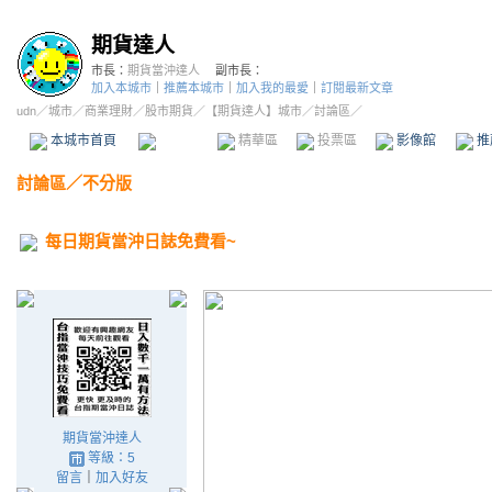
期貨達人
市長：
期貨當沖達人
副市長：
加入本城市
｜
推薦本城市
｜
加入我的最愛
｜
訂閱最新文章
udn
／
城市
／
商業理財
／
股市期貨
／
【期貨達人】城市
／討論區／
本城市首頁
討論區
精華區
投票區
影像館
推
討論區
／
不分版
每日期貨當沖日誌免費看~
期貨當沖達人
等級：5
留言
｜
加入好友