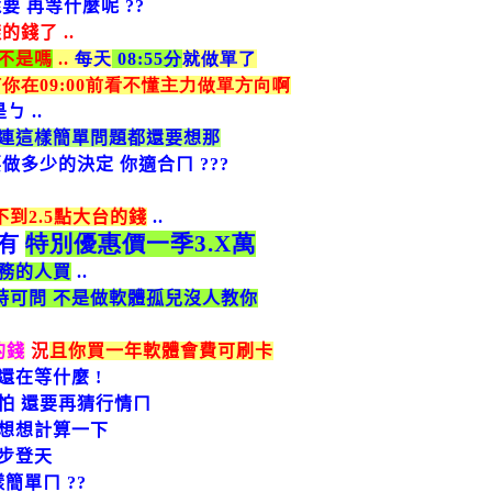
要 再等什麼呢 ??
錢了 ..
不是嗎
..
每天
08:55分
就做單了
你在09:00前看不懂主力做單方向啊
是ㄅ
..
連這樣簡單問題都還要想那
要做多少的決定 你適合ㄇ
???
不到
2.5
點大台的錢
..
有
特別優惠價一季
3.X
萬
務的人買
..
時可問 不是做軟體孤兒沒人教你
的錢
況
且你買一年軟體會費可刷卡
還在等什麼
!
怕 還要再猜行情ㄇ
想想計算一下
步登天
樣簡單ㄇ
??