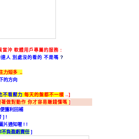
期貨當沖 軟體用戶專屬的服務 :
達人 別處沒的看的 不是嗎
?
力短多 ..
下的方向
也不看壓力
每天的盤都不一樣
..]
跟著做對動作 你才容易賺錢懂嗎
]
隨便獲利回補
考
] !
圖片通知喔
! !
作不負盈虧責任
]