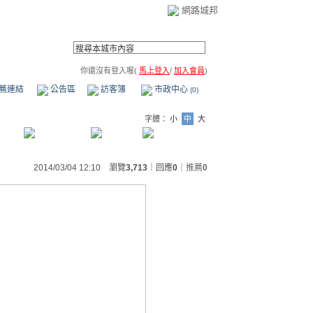
網路城邦
你還沒有登入喔(
馬上登入
/
加入會員
)
薦連結
公告區
訪客簿
市政中心
(0)
字體：
小
中
大
2014/03/04 12:10 瀏覽
3,713
｜回應
0
｜
推薦
0