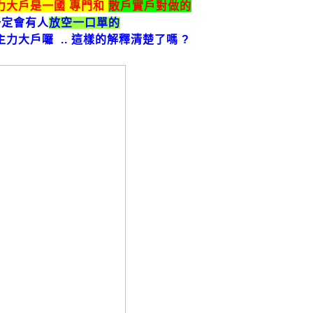
力大戶是一國 專門和
散戶實戶對做的
定會有人
放空一口單的
主力大戶囉
..
這樣的解釋
清楚了嗎 ?