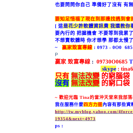
也要問問你自己 準備好了沒有 有
要知足惜福了現在到那邊找遇到會
[
這
是花少許軟體資訊費 我還教你
要內行的 把握機會 不要等到我累了
不想賣軟體時 你才想學 那都太慢了
~
贏家
致富專線
: 0973 - 0O0 6
P
贏家
致富專線
:
09730O0685
T
skype
: tina
只有
無法改變
的窮腦袋
沒有
無法改變
的窮口袋
~
歡迎光臨
Tina
的當沖天堂來我部落
我在服務什麼
四方力道
內容有那些資
http://tw.myblog.yahoo.com/4for
19354&next=4973
ps :