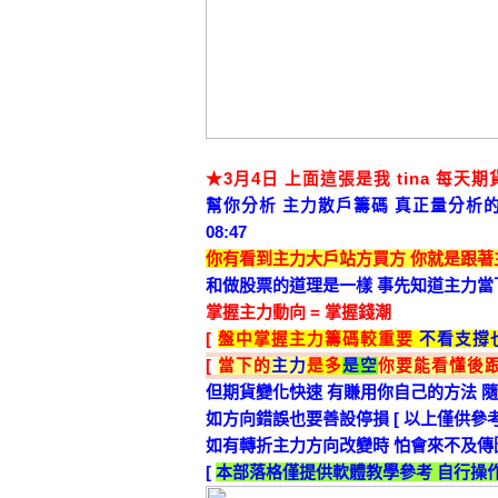
★3月4日 上面這張是我 tina 每天
幫你分析 主力散戶籌碼 真正量分析的
08:47
你有
看到主力大戶站方買方 你就是跟著主
和做股票的道理是一樣 事先知道主力當
掌握主力動向 = 掌握錢潮
[
盤中掌握主力籌碼較重要
不看支撐
[
當下的
主力
是多
是空
你要能看懂後
但期貨變化快速 有賺用你自己的方法 
如方向錯誤
也要善設停損
[
以上僅供參
如有轉折
主力方向改變時
怕會來不及
傳
[
本部落格
僅提供軟體教學參考
自行操