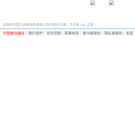
本城市刊登之內容為作者個人自行提供上傳，不代表 udn 立場。
刊登網站廣告
︱
關於我們
︱
常見問題
︱
服務條款
︱
著作權聲明
︱
隱私權聲明
︱
客服