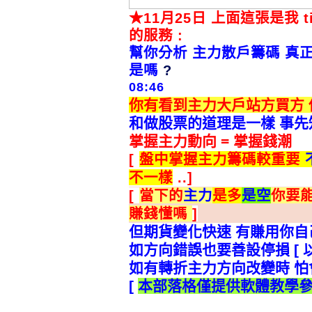
★11月25日 上面這張是我 
的服務 :
幫你分析 主力散戶籌碼 真
是嗎
?
08:46
你有
看到主力大戶站方買方 
和做股票的道理是一樣 事
掌握主力動向 = 掌握錢潮
[
盤中掌握主力籌碼較重要
不一樣
..]
[
當下的
主力
是多
是空
你要
賺錢懂嗎
]
但期貨變化快速 有賺用你自
如方向錯誤
也要善設停損
[
如有轉折
主力方向改變時
怕
[
本部落格
僅提供軟體教學