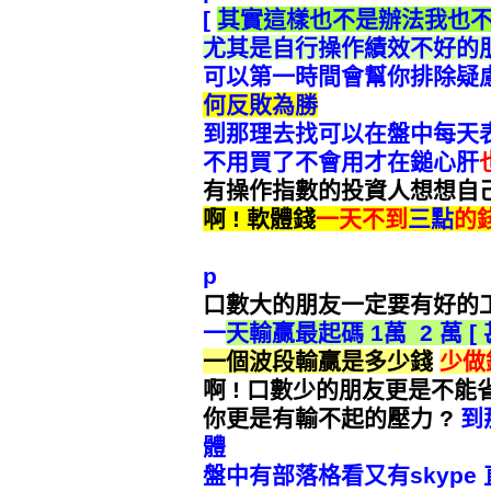
[
其實這樣也不是辦法
我也
尤其是
自行操作
績效不好的
可以第一時間
會幫你排除疑
何
反敗為勝
到那理
去找
可以在盤中
每天
不用買了
不會用
才在
鎚心肝
有操作指數的投資人
想想自
啊
!
軟體錢
一天不到
三點
的
p
口數大的朋友
一定要有好的
一
天輸贏
最起碼
1
萬
2
萬
[
一個波段
輸贏是多少錢
少做
啊
!
口數少的朋友
更是不能
你更是有輸不起的壓力
?
到
體
盤中有部落格看
又有
skype