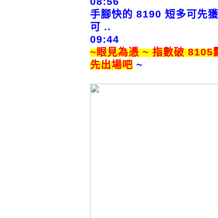
08:56
手腳快的 8190 短多可先
可 ..
09:44
~眼見為憑 ~ 指數破 810
先出場吧
~