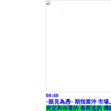
08:48
~眼見為憑~ 期指當沖 市
肯定和你看的 卷商送的 傳