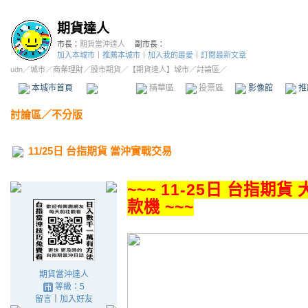
期貨達人
市長：
期貨當沖達人
副市長：
加入本城市
｜
推薦本城市
｜
加入我的最愛
｜
訂閱最新文章
udn
／
城市
／
商業理財
／
股市期貨
／
【期貨達人】城市
／討論區／
本城市首頁
討論區
精華區
投票區
影像館
推
討論區
／
不分版
11/25日 台指期貨 當沖實戰交易
~~~ 11-25日 台指期
款機 ~~~
期貨當沖達人
等級：5
留言
｜
加入好友