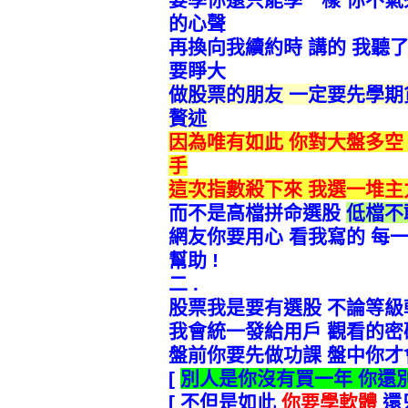
的心聲
再換向我續約時 講的 我聽
要睜大
做股票的朋友 一定要先學
贅述
因為唯有如此 你對大盤多空
手
這次指數殺下來 我選一堆主
而不是高檔拼命選股
低檔不
網友你要用心 看我寫的 每
幫助 !
二 .
股票我是要有選股 不論等
我會統一發給用戶 觀看的密碼
盤前你要先做功課 盤中你才會
[
別人是你沒有買一年 你還
[
不但是如此
你要學軟體
還