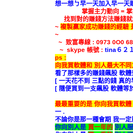
想一想ㄅ
早一天
加入
早一天
掌握主力動向 = 
找到對的賺錢方法
賺錢就
~
複製贏家成功賺錢的經驗
~
~
致富專線 : 0973 0O0 68
~ skype
帳號 :
tina
６２
ps :
向我買軟體和 別人最大不同
看了那樣多的賺錢飆股 軟體費
[ 一天花不到 三點的錢 真的
[ 隨便買到一支飆股 軟體等於
最最重要的是 你向我買軟體 
一 .
不論你是那一種會期 我一定
你向別人是
買一年的
別人服