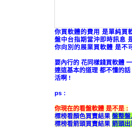
你買軟體的費用 是單純買
盤中台指期當沖即時訊息 
你向別的展業買軟體 是不可
要內行的 花同樣錢買軟體 
連這基本的道理 都不懂的話
活啊 !
ps :
你現在的看盤軟體 是不是 :
標榜看顏色買賣
結果
盤整盤
標榜看箭頭買賣
結果
箭頭出