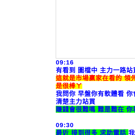
09:16
有看到 圖檔中 主力一路站買方
這就是市場贏家在看的 領
是很棒ㄚ
我問你 早盤你有軟體看 你
清楚主力站買
賺錢會很難嗎 難是難在 你
09:30
最近 接到很多 求助電話
我