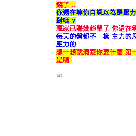
錢了 ..
你還在等你自認以為是壓力
對嗎 ?
贏家已賺幾趟單了 你還在
每天的盤都不一樣 主力的
壓力的
想一想就清楚你要什麼 第
是嗎
]