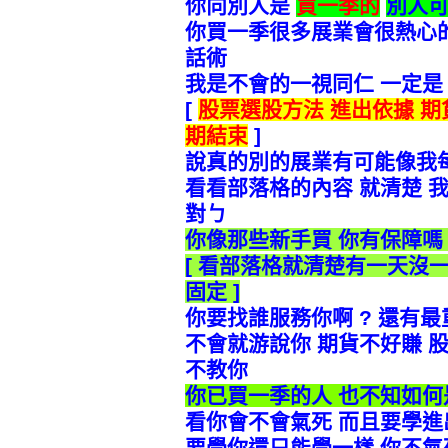
你向別人是
買一季的
別人可
你買一季很多展業會很熱心的
話術
我是不會的一視同仁 一定是 服
[
股票選股方法 進出依據 期
期結束
]
說真的別的展業有可能像我每
看看部落格的內容 就清楚 
對ㄅ
你像那些新手買 你有保障嗎
[
看部落格就清楚有一天沒一
固定 ]
你要找誰服務你啊 ? 還有最
不會就游說你 期貨不好賺 
不教你
你已買一季的人 也不知如何
看你會不會氣死 而且要學進
要學你還只能學一樣 你不氣