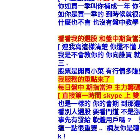
你如買一季叫你補成一年 你不
如你是買一季的 到時候就很
什麼也不會 也沒有盤中教學
看看我的選股 和盤中期貨當
[
連我寫這樣清楚 你還不懂
我是不會教你的 你向誰買 就叫誰
三 .
股票是開胃小菜 有行情多賺
我服務的重點來了
每日盤中 期指當沖 主力籌
[ 直接第一時間 skype 上 
也是一樣的 你的會期 到那邊
看別人選股 要看門道 不是
事先有發給 軟體用戶嗎 ? 對不
這一點很重要 .. 網友你是
k !