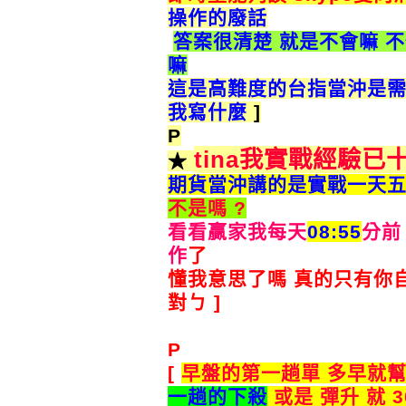
操作的廢話
答案很清楚 就是不會嘛 
嘛
這是高難度的台指當沖是
我寫什麼
]
P
tina
我實戰經驗已
★
期貨當沖講的是實戰一天五小
不是嗎 ?
看看贏家我每天
08:55
分
作
了
懂我意思了嗎 真的只有你
對ㄅ ]
P
[
早盤的第一趟單 多早就
一趟的下殺
或是 彈升 就 