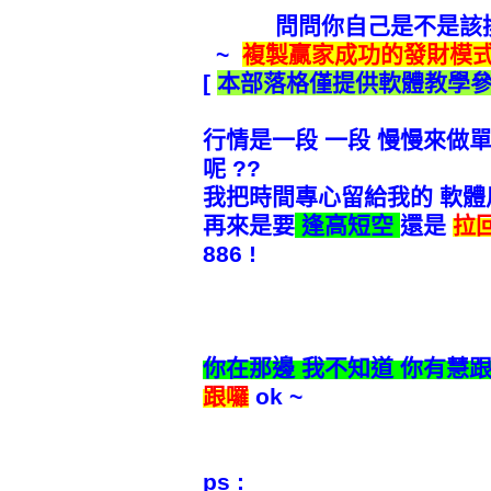
問問你自己
是不是該
~
複製贏家成功的發財模
[
本部落格
僅提供軟體教學
行情是一段 一段 慢慢來做單
呢 ??
我把時間專心留給我的 軟體用戶 
再來是要
逢高短空
還是
拉
886 !
你在那邊 我不知道 你有慧跟
跟囉
ok ~
ps :