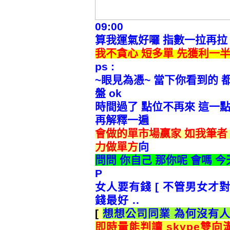
09:00
算我運氣好囉 指數一拉再拉 再
我不貪心 短多單 先獲利一半
ps :
~眼見為憑~ 當下你看到的
盤 ok
時間過了 點位不再來 這一
再解釋一遍
會做的單市場贏家 如我筆者 ti
力做單方
向
問問 你自己 那你呢 會嗎 今天
P
女人要有錢 [ 不管男女才對
錢最好 ..
[
想想公司同業 為何沒有
即時量能判讀 skype雙向