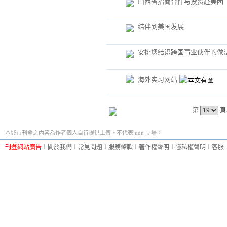
山西省招商合作与投资赴美团
结伴到美国发展
安排您结识跨国事业伙伴的做
海外实习网站
第
頁
本城市刊登之內容為作者個人自行提供上傳，不代表 udn 立場。
刊登網站廣告
︱
關於我們
︱
常見問題
︱
服務條款
︱
著作權聲明
︱
隱私權聲明
︱
客服