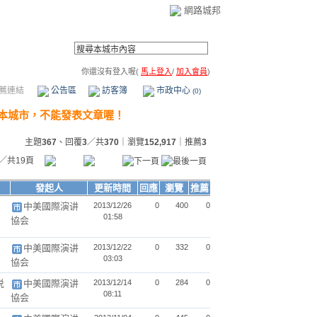
網路城邦
你還沒有登入喔(
馬上登入
/
加入會員
)
薦連結
公告區
訪客簿
市政中心
(0)
主題
367
、回覆
3
／共
370
｜瀏覽
152,917
｜推薦
3
／共19頁
發起人
更新時間
回應
瀏覽
推薦
中美國際演讲
2013/12/26
0
400
0
01:58
協会
中美國際演讲
2013/12/22
0
332
0
03:03
協会
说
中美國際演讲
2013/12/14
0
284
0
08:11
協会