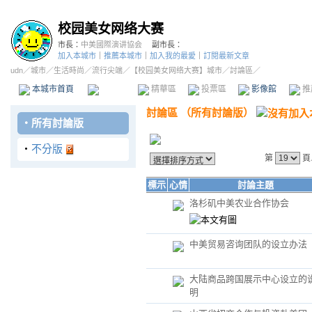
校园美女网络大赛
市長：
中美國際演讲協会
副市長：
加入本城市
｜
推薦本城市
｜
加入我的最愛
｜
訂閱最新文章
udn
／
城市
／
生活時尚
／
流行尖端
／
【校园美女网络大赛】城市
／討論區／
本城市首頁
討論區
精華區
投票區
影像館
推
討論區
（
所有討論版
）
‧
所有討論版
‧
不分版
第
頁
標示
心情
討論主題
洛杉矶中美农业合作协会
中美贸易咨询团队的设立办法
大陆商品跨国展示中心设立的
明