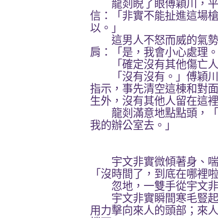
龍剡睨了眼傅穎川，平
信：「非實不能扯進這場
以。」
這男人不怒而威的氣勢
肩：「是，我會小心處理
「確定沒有其他傷亡人
「沒有沒有。」傅穎川
指示，事先清空這棟和對
生外，沒有其他人留在這
龍剡滿意地點點頭，「
我的辦公室去。」
宇文非實微傾著身、喘
「沒時間了，到底在哪裡
忽地，一雙手從宇文非
宇文非實瞬間寒毛豎起
用力擊向來人的頭部；來