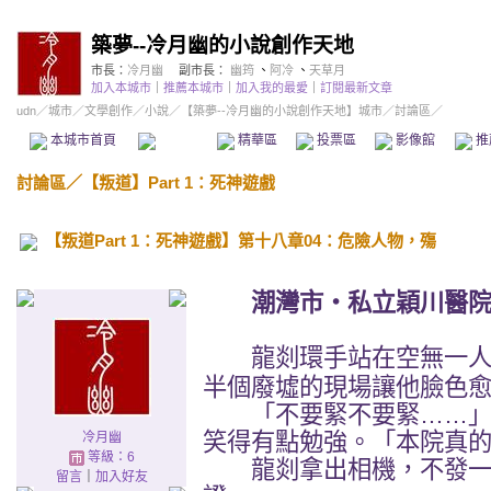
築夢--冷月幽的小說創作天地
市長：
冷月幽
副市長：
幽筠
、
阿冷
、
天草月
加入本城市
｜
推薦本城市
｜
加入我的最愛
｜
訂閱最新文章
udn
／
城市
／
文學創作
／
小說
／
【築夢--冷月幽的小說創作天地】城市
／討論區／
本城市首頁
討論區
精華區
投票區
影像館
推
討論區
／
【叛道】Part 1：死神遊戲
【叛道Part 1：死神遊戲】第十八章04：危險人物，殤
潮灣市‧私立穎川醫
龍剡環手站在空無一人
半個廢墟的現場讓他臉色
「不要緊不要緊……」
笑得有點勉強。「本院真
冷月幽
等級：6
龍剡拿出相機，不發一
留言
｜
加入好友