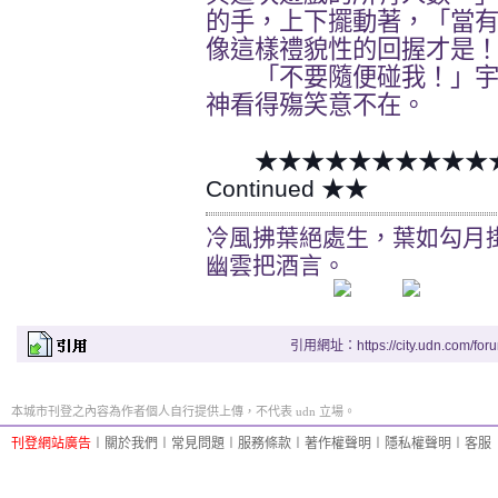
的手，上下擺動著，「當
像這樣禮貌性的回握才是
「不要隨便碰我！」宇
神看得殤笑意不在。
★★★★★★★★★★
Continued
★★
冷風拂葉絕處生，葉如勾月
幽雲把酒言。
引用網址：https://city.udn.com/for
本城市刊登之內容為作者個人自行提供上傳，不代表 udn 立場。
刊登網站廣告
︱
關於我們
︱
常見問題
︱
服務條款
︱
著作權聲明
︱
隱私權聲明
︱
客服