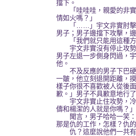
擋下。
「哇哇哇，親愛的非實
情如火嗎？」
「……」宇文非實肘擊
男子；男子邊擋下攻擊，
「我們就只能用這種方
宇文非實沒有停止攻勢
男子左退一步側身閃過，
他。
不及反應的男子下巴硬
一皺，他立刻退開距離，
樣子你很不喜歡被人從後
歉。」男子不具歉意地行
宇文非實止住攻勢，冷
儔和楊潔的人就是你嗎？
聞言，男子哈哈一笑：
那是仇的工作，怎樣？仇
仇？這麼說他們一共有