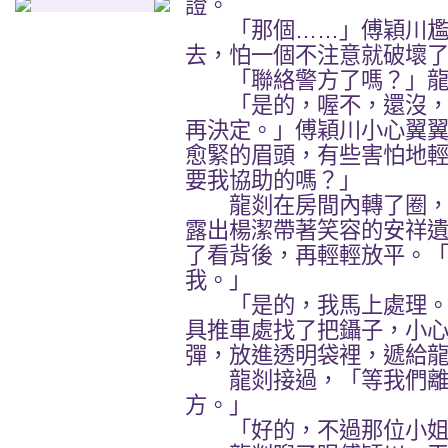
證。
「那個……」傅穎川尷
去，怕一個不注意就破壞
「聯絡警方了嗎？」龍
「是的，喔不，還沒，
再決定。」傅穎川小心翼
愈緊的眉頭，有些害怕地
要我協助的嗎？」
龍剡在房間內轉了圈，
露出楊潔帶著笑容的安祥
了看背後，再輕輕放平。
我。」
「是的，我馬上處理。
具推車處找了把鑷子，小
彈，放進透明袋裡，遞給
龍剡接過，「等我們離
方。」
「好的，不過那位小姐