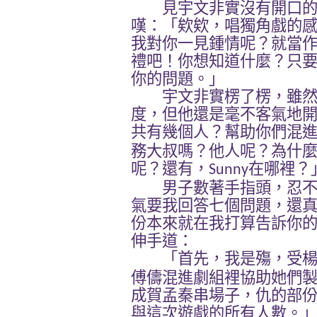
見宇文非實沒有開口的
嘆：「欸欸，唱獨角戲的
我對你一見鍾情呢？就當
禮吧！你想知道什麼？只
你的問題。」
宇文非實楞了楞，雖然
度，但他還是毫不客氣地
共有幾個人？幫助你們混
務大叔嗎？他人呢？為什
呢？還有，
在哪裡？
Sunny
男子數著手指頭，忍不
氣要我回答七個問題，還
份本來就在我打算告訴你
伸手道：
「首先，我是殤，受楊
傅儔混進劇組裡協助她們
成賀孟秦串場子，仇的部
與這次遊戲的所有人數。