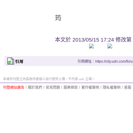
筠
本文於
2013/05/15 17:24 修改第
引用網址：https://city.udn.com/for
本城市刊登之內容為作者個人自行提供上傳，不代表 udn 立場。
刊登網站廣告
︱
關於我們
︱
常見問題
︱
服務條款
︱
著作權聲明
︱
隱私權聲明
︱
客服