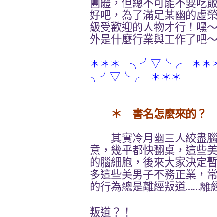
團體，但總不可能不要吃
好吧，為了滿足某幽的虛
級受歡迎的人物才行！嘿
外是什麼行業與工作了吧
＊＊＊
＊＊＊
╮╯▽╰╭
＊＊＊
╮╯▽╰╭
＊ 書名怎麼來的？
其實冷月幽三人絞盡腦
意，幾乎都快翻桌，這些
的腦細胞，後來大家決定
多這些美男子不務正業，
的行為總是離經叛道
……離
叛道？！