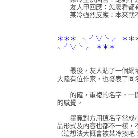
友人甲回應：怎麼看都有
某冷強烈反應：本來就
＊＊＊
＊＊＊
╮╯▽╰╭
＊＊＊
╮╯▽╰╭
最後，友人貼了一個網址
大陸有位作家，也發表了同
的確，重複的名字，一開
的感覺。
畢竟對方用這名字當成小
品形式及內容也都不一樣，
（這想法大概會被某冷揍吧