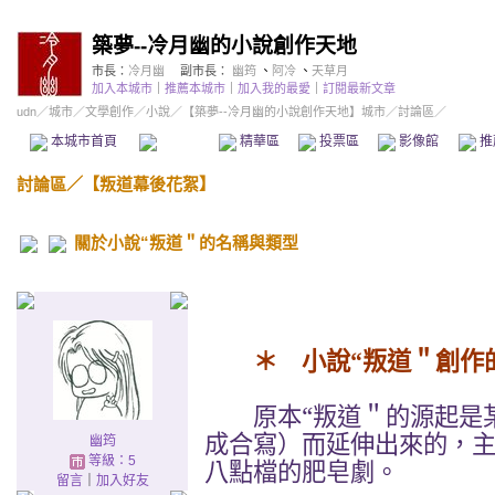
築夢--冷月幽的小說創作天地
市長：
冷月幽
副市長：
幽筠
、
阿冷
、
天草月
加入本城市
｜
推薦本城市
｜
加入我的最愛
｜
訂閱最新文章
udn
／
城市
／
文學創作
／
小說
／
【築夢--冷月幽的小說創作天地】城市
／討論區／
本城市首頁
討論區
精華區
投票區
影像館
推
討論區
／
【叛道幕後花絮】
關於小說“叛道＂的名稱與類型
＊ 小說“叛道＂創作
原本“叛道＂的源起是某
成合寫）而延伸出來的，
幽筠
等級：5
八點檔的肥皂劇。
留言
｜
加入好友