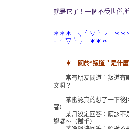
就是它了！一個不受世俗
＊＊＊
＊＊＊
╮╯▽╰╭
＊＊＊
╮╯▽╰╭
＊ 關於“叛道＂是什
常有朋友問道：叛道有點
文啊？
某幽認真的想了一下後回
著）
某月淡定回答：應該不是
證囉～（攤手）
某冷堅決回答：絕對不是