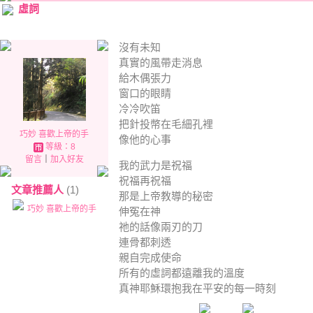
虛詞
沒有未知
真實的風帶走消息
給木偶張力
窗口的眼睛
冷冷吹笛
把針投幣在毛細孔裡
巧妙 喜歡上帝的手
像他的心事
等級：8
留言
｜
加入好友
我的武力是祝福
祝福再祝福
文章推薦人
(1)
那是上帝教導的秘密
巧妙 喜歡上帝的手
伸冤在神
祂的話像兩刃的刀
連骨都刺透
親自完成使命
所有的虛詞都遠離我的溫度
真神耶穌環抱我在平安的每一時刻