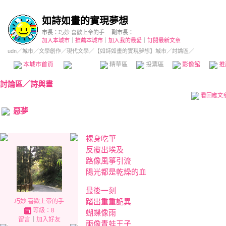
如詩如畫的實現夢想
市長：
巧妙 喜歡上帝的手
副市長：
加入本城市
｜
推薦本城市
｜
加入我的最愛
｜
訂閱最新文章
udn
／
城市
／
文學創作
／
現代文學
／
【如詩如畫的實現夢想】城市
／討論區／
本城市首頁
討論區
精華區
投票區
影像館
推
討論區
／
詩與畫
看回應文
惡夢
裸身吃筆
反覆出埃及
路像風箏引流
陽光都是乾燥的血
最後一刻
踏出重重詭異
巧妙 喜歡上帝的手
等級：8
蝴蝶像雨
留言
｜
加入好友
雨像青蛙王子