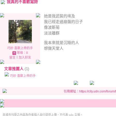
我真的不喜歡寫詩
她是我武裝的埃及
我已經走過崩盤的日子
像波斯菊
淡淡離群
我本來就是沉睡的人
想做天堂人
巧妙 喜歡上帝的手
等級：8
留言
｜
加入好友
文章推薦人
(1)
巧妙 喜歡上帝的手
引用網址：https://city.udn.com/forum
本城市刊登之內容為作者個人自行提供上傳，不代表 udn 立場。