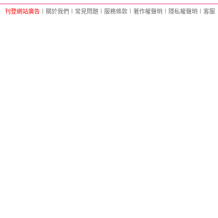
刊登網站廣告
︱
關於我們
︱
常見問題
︱
服務條款
︱
著作權聲明
︱
隱私權聲明
︱
客服