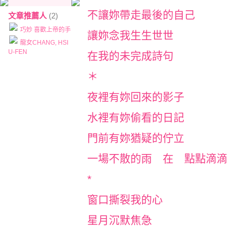
不讓妳帶走最後的自己
文章推薦人
(2)
巧妙 喜歡上帝的手
讓妳念我生生世世
龍女CHANG, HSI
U-FEN
在我的未完成詩句
＊
夜裡有妳回來的影子
水裡有妳偷看的日記
門前有妳猶疑的佇立
一場不散的雨 在 點點滴滴
*
窗口撕裂我的心
星月沉默焦急