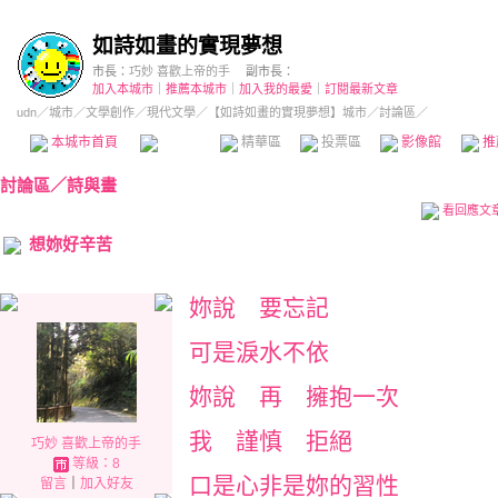
如詩如畫的實現夢想
市長：
巧妙 喜歡上帝的手
副市長：
加入本城市
｜
推薦本城市
｜
加入我的最愛
｜
訂閱最新文章
udn
／
城市
／
文學創作
／
現代文學
／
【如詩如畫的實現夢想】城市
／討論區／
本城市首頁
討論區
精華區
投票區
影像館
推
討論區
／
詩與畫
看回應文
想妳好辛苦
妳說 要忘記
可是淚水不依
妳說 再 擁抱一次
我 謹慎 拒絕
巧妙 喜歡上帝的手
等級：8
口是心非是妳的習性
留言
｜
加入好友