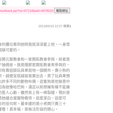
/trackback.jsp?no=67218&aid=4978020
2013/05/10 22:57
推薦
1
會的攤位看到她時我就深深愛上他。一身雪
超級可愛的。
有開元聖教會和一家開拓教會參與，前者是
不抽佣金。我是隨那家開拓教會來參與的，
到有賣迴旋玩具車就地一個開市。賣小狗的
架，越便宜就越容易賣出去，買了玩具車預
出許多不同的動物布偶，這隻狗是他無意中
因為她像哈巴狗，滿足以前想擁有確不能擁
的惹人心動，雖然背上有一條裂縫，預計是
將她縫合當寵物看待。這麼潔白，這麼可
合的佳句呢。最幸運的是小老闆只賣三十
運喔！真幸福，是無法形容的開心。