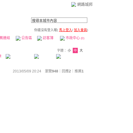
網路城邦
你還沒有登入喔(
馬上登入
/
加入會員
)
薦連結
公告區
訪客簿
市政中心
(0)
字體：
小
中
大
章
2013/05/09 20:24 瀏覽
948
｜回應
2
｜
推薦
1