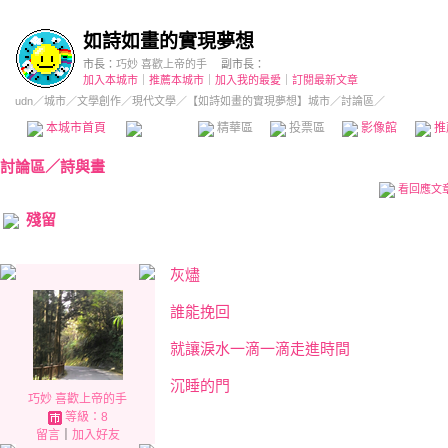
如詩如畫的實現夢想
市長：
巧妙 喜歡上帝的手
副市長：
加入本城市
｜
推薦本城市
｜
加入我的最愛
｜
訂閱最新文章
udn
／
城市
／
文學創作
／
現代文學
／
【如詩如畫的實現夢想】城市
／討論區／
本城市首頁
討論區
精華區
投票區
影像館
推
討論區
／
詩與畫
看回應文
殘留
灰燼
誰能挽回
就讓淚水一滴一滴走進時間
沉睡的門
巧妙 喜歡上帝的手
等級：8
留言
｜
加入好友