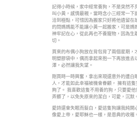
記得小時候，家中經常養狗，不是突然不
叫小黃，感情最親，當時念小三經常一下
洽到極點，可惜因為搬家只好將他遺留在
的問媽媽能不能讓小黃一起搬家，可是媽
神牢記在心，從此再也不養寵物，因為生
切。
買來的布偶小狗放在背包背了兩個星期，
明塑膠袋中，偶而拿起來抱一下再放進去
澤，必然讓我失望。
剛買時一時興奮，拿出來現還意外的遭白
人，才能如此幸福被機會眷顧， 擁有這
夠了。 我喜歡這隻不用養的狗，只要愛
弄髒了，以免失原來的潔白，可愛，沉默
愛詩還會失眠而髮白，愛這隻狗讓我純開
像愛上帝，愛耶穌也一樣，是恩典的收穫