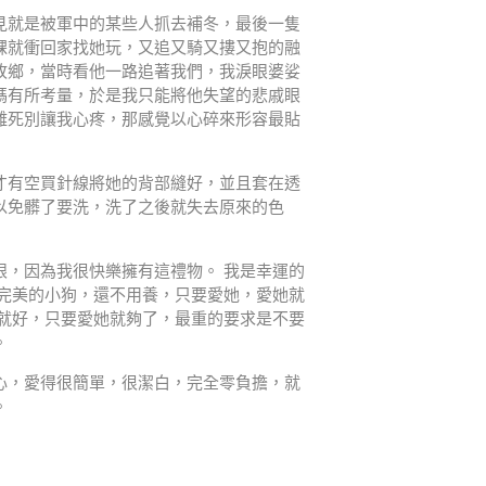
見就是被軍中的某些人抓去補冬，最後一隻
課就衝回家找她玩，又追又騎又摟又抱的融
故鄉，當時看他一路追著我們，我淚眼婆娑
媽有所考量，於是我只能將他失望的悲戚眼
離死別讓我心疼，那感覺以心碎來形容最貼
才有空買針線將她的背部縫好，並且套在透
以免髒了要洗，洗了之後就失去原來的色
眼，因為我很快樂擁有這禮物。 我是幸運的
隻完美的小狗，還不用養，只要愛她，愛她就
他就好，只要愛她就夠了，最重的要求是不要
。
心，愛得很簡單，很潔白，完全零負擔，就
。