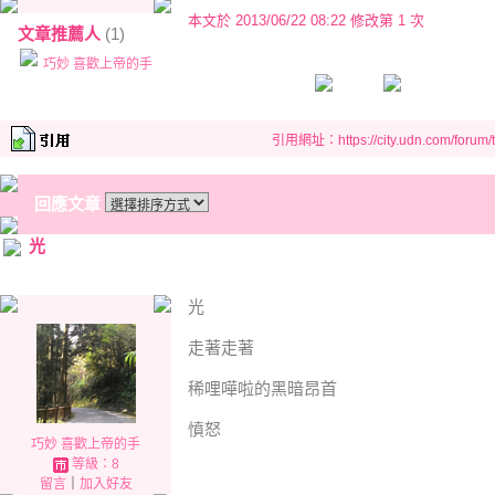
本文於
2013/06/22 08:22 修改第 1 次
文章推薦人
(1)
巧妙 喜歡上帝的手
引用網址：https://city.udn.com/forum
回應文章
光
光
走著走著
稀哩嘩啦的黑暗昂首
憤怒
巧妙 喜歡上帝的手
等級：8
留言
｜
加入好友