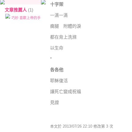
十字架
文章推薦人
(1)
一滴一滴
巧妙 喜歡上帝的手
瘸腿 附體的淚
都在背上洗滌
以生命
*
各各他
耶穌復活
讓死亡變成祝福
見證
本文於
2013/07/26 22:10 修改第 3 次