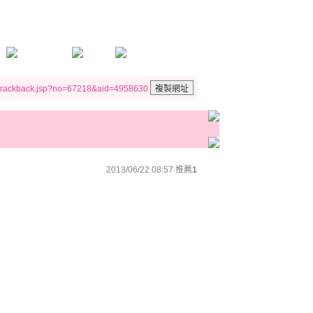
/trackback.jsp?no=67218&aid=4958630
2013/06/22 08:57
推薦
1