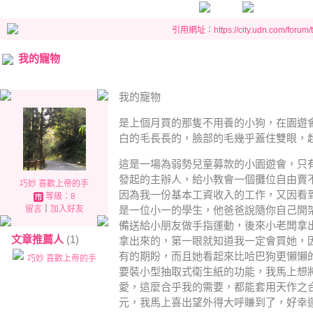
引用網址：https://city.udn.com/forum
我的寵物
我的寵物
是上個月買的那隻不用養的小狗，在園遊
白的毛長長的，臉部的毛幾乎蓋住雙眼，
這是一場為弱勢兒童募款的小園遊會，只
發起的主辦人，給小教會一個攤位自由賣
巧妙 喜歡上帝的手
因為我一份基本工資收入的工作，又因看
等級：8
留言
｜
加入好友
是一位小一的學生，他爸爸說隨你自己開
備送給小朋友做手指運動，後來小老闆拿
文章推薦人
(1)
拿出來的，第一眼就知道我一定會買她，
有的期盼，而且她看起來比哈巴狗更懶懶
巧妙 喜歡上帝的手
要裝小型抽取式衛生紙的功能，我馬上想
愛，這麼合乎我的需要，都能套用天作之
元，我馬上喜出望外得大呼賺到了，好幸