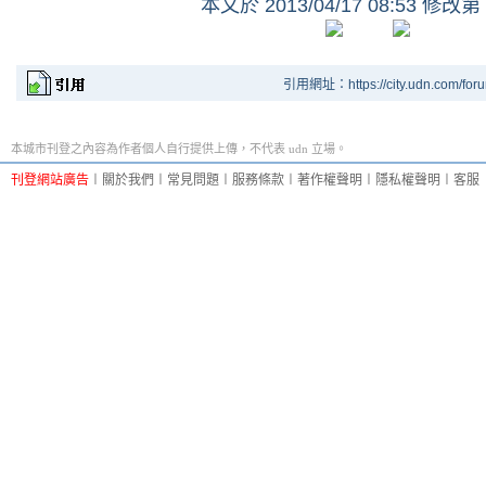
本文於
2013/04/17 08:53 修改第
引用網址：https://city.udn.com/for
本城市刊登之內容為作者個人自行提供上傳，不代表 udn 立場。
刊登網站廣告
︱
關於我們
︱
常見問題
︱
服務條款
︱
著作權聲明
︱
隱私權聲明
︱
客服