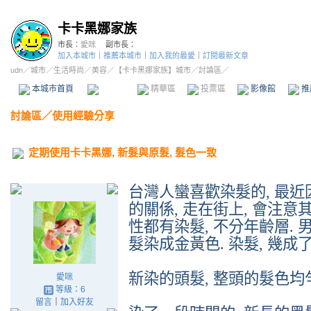
卡卡黑娜家族
市長：
愛咪
副市長：
加入本城市
｜
推薦本城市
｜
加入我的最愛
｜
訂閱最新文章
udn
／
城市
／
生活時尚
／
美容
／
【卡卡黑娜家族】城市
／討論區／
本城市首頁
討論區
精華區
投票區
影像館
推
討論區
／
使用經驗分享
定期使用卡卡黑娜, 新髮與原髮, 髮色一致
台灣人蠻喜歡染髮的
,
最近
的關係
,
走在街上
,
會注意
性都有染髮
,
不分年齡層
.
髮染成金黃色
.
染髮
,
幾成
新染的頭髮
,
整頭的髮色均
愛咪
等級：6
留言
｜
加入好友