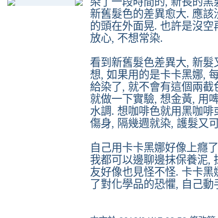
染了一段時間的
,
新長的黑
新舊髮色的差異愈大
.
應該
的頭在外面晃
.
也許是沒空
放心
,
不想常染
.
看到新舊髮色差異大
,
新髮
想
,
如果用的是卡卡黑娜
,
給染了
,
就不會有這個兩截
就做一下實驗
,
想金黃
,
用
水調
.
想咖啡色就用黑咖啡
傷身
,
隔幾週就染
,
護髮又
自己用卡卡黑娜好像上癮
我都可以邊聊邊抹保養泥
,
友好像也見怪不怪
.
卡卡黑
了對化學品的恐懼
,
自己動