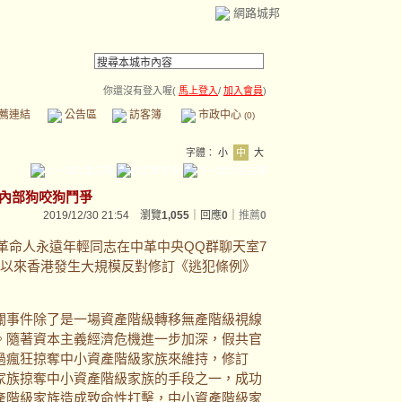
網路城邦
你還沒有登入喔(
馬上登入
/
加入會員
)
薦連結
公告區
訪客簿
市政中心
(0)
字體：
小
中
大
內部狗咬狗鬥爭
2019/12/30 21:54 瀏覽
1,055
｜回應
0
｜
推薦
0
革命人永遠年輕同志在中革中央QQ群聊天室7
月以來香港發生大規模反對修訂《逃犯條例》
事件除了是一場資產階級轉移無產階級視線
。隨著資本主義經濟危機進一步加深，假共官
過瘋狂掠奪中小資產階級家族來維持，修訂
家族掠奪中小資產階級家族的手段之一，成功
產階級家族造成致命性打擊，中小資產階級家