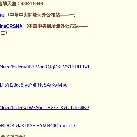
天室：485219846
na
（中革中央網址海外公布站——一）
ChinaCRSNA
（中革中央網址海外公布站——
二）
om/drive/folders/0B7tMonRQqGK_VS1EUlJiTy1
J21TbY!23qe8-vqY4FHySArKwlvhA
om/drive/folders/1WX9butTR2ze_KvtfcbJn6ftKP
btQwRQCB!ylaKkK2EiHYMN40CreVUoQ
7月後收錄齊全）