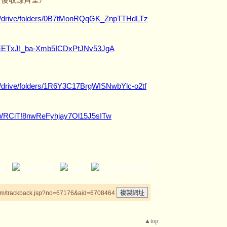
com/drive/folders/0B7tMonRQqGK_ZnpTTHdLTz
sxEETxJ!_ba-Xmb5ICDxPtJNv53JgA
om/drive/folders/1R6Y3C17BrgWISNwbYlc-o2tf
8hWRCiT!8nwReFyhjay7Ol15J5sITw
um/trackback.jsp?no=67176&aid=6708464
▲top