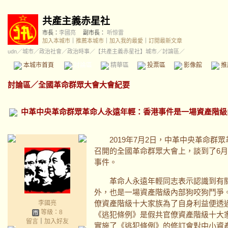
共產主義赤星社
市長：
李國亮
副市長：
听惊雷
加入本城市
｜
推薦本城市
｜
加入我的最愛
｜
訂閱最新文章
udn
／
城市
／
政治社會
／
政治時事
／
【共產主義赤星社】城市
／討論區／
本城市首頁
討論區
精華區
投票區
影像館
推
討論區
／
全國革命群眾大會大會紀要
中革中央革命群眾革命人永遠年輕：香港事件是一場資產階級
2019年7月2日，中革中央革命群眾
召開的全國革命群眾大會上，談到了6
事件。
革命人永遠年輕同志表示認識到有關
外，也是一場資產階級內部狗咬狗鬥爭
僚資產階級十大家族為了自身利益便透
李國亮
等級：8
《逃犯條例》是假共官僚資產階級十大
留言
｜
加入好友
實施了《逃犯條例》的修訂會對中小資