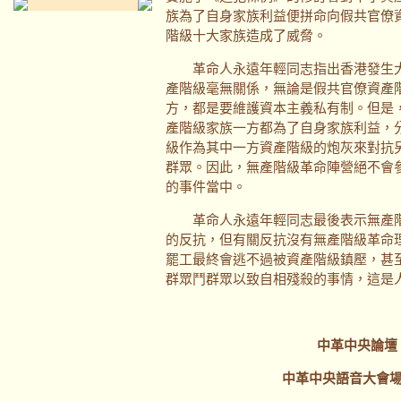
族為了自身家族利益便拼命向假共官僚
階級十大家族造成了威脅。
革命人永遠年輕同志指出香港發生大
產階級毫無關係，無論是假共官僚資產
方，都是要維護資本主義私有制。但是
產階級家族一方都為了自身家族利益，
級作為其中一方資產階級的炮灰來對抗
群眾。因此，無產階級革命陣營絕不會
的事件當中。
革命人永遠年輕同志最後表示無產階
的反抗，但有關反抗沒有無產階級革命
罷工最終會逃不過被資產階級鎮壓，甚
群眾鬥群眾以致自相殘殺的事情，這是
中革中央論壇
中革中央語音大會