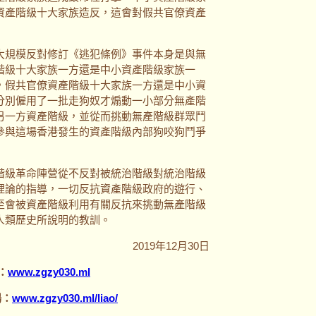
資產階級十大家族造反，這會對假共官僚資產
規模反對修訂《逃犯條例》事件本身是與無
階級十大家族一方還是中小資產階級家族一
，假共官僚資產階級十大家族一方還是中小資
分別僱用了一批走狗奴才煽動一小部分無產階
另一方資產階級，並從而挑動無產階級群眾鬥
參與這場香港發生的資產階級內部狗咬狗鬥爭
級革命陣營從不反對被統治階級對統治階級
理論的指導，一切反抗資產階級政府的遊行、
至會被資產階級利用有關反抗來挑動無產階級
人類歷史所說明的教訓。
2019年12月30日
：
www.zgzy030.ml
場：
www.zgzy030.ml/liao/