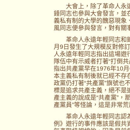
大會上，除了革命人永遠
錘同志也參與大會發言，並
義私有制的大學的醜惡現象
風同志便參與發言，對有關
革命人永遠年輕同志和鐵
月9日發生了大規模反對修
人永遠年輕同志指出這場遊
隊伍中有示威者打著“打倒共
指出共產黨早在1976年1
本主義私有制後就已經不存
政黨仍打著“共產黨”旗號也
標是追求共產主義，絕不是
產主義的說成是“共產黨”，
產黨員”等怪論，這是非常荒
革命人永遠年輕同志認為
例》遊行的事件應該是假共