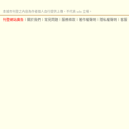
本城市刊登之內容為作者個人自行提供上傳，不代表 udn 立場。
刊登網站廣告
︱
關於我們
︱
常見問題
︱
服務條款
︱
著作權聲明
︱
隱私權聲明
︱
客服