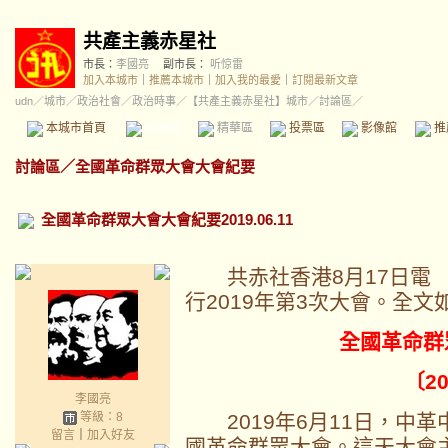
共產主義赤星社
市長：
李國亮
副市長：
听惊雷
加入本城市
｜
推薦本城市
｜
加入我的最愛
｜
訂閱最新文章
udn
／
城市
／
政治社會
／
政治時事
／
【共產主義赤星社】城市
／討論區／
本城市首頁
討論區
精華區
投票區
影像館
推
討論區
／
全國革命群眾大會大會紀要
全國革命群眾大會大會紀要2019.06.11
共赤社香港8月17日電 
行2019年第3次大會。全文
全國革命群
〔2
李國亮
等級：8
2019年6月11日，中革
留言
｜
加入好友
國革命群眾大會。這天大會