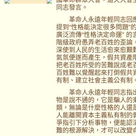
同志發言。
革命人永遠年輕同志回應
提到“性格能決定很多問題”
廣泛流傳“性格決定命運” 
階級政府愚弄老百姓的歪論
深使到人民的生活愈來愈艱
氣氛便遂而產生，假共資產
把老百姓所受的苦難說成老
百姓難以覺醒起來打倒假共
有制、建立社會主義公有制
革命人永遠年輕同志指出以
物是說不通的，它是騙人的
類，無論是什麼性格的人還
人能離開資本主義私有制的
爭指引下分析事物，便能認
難的根源解決，才可以改變