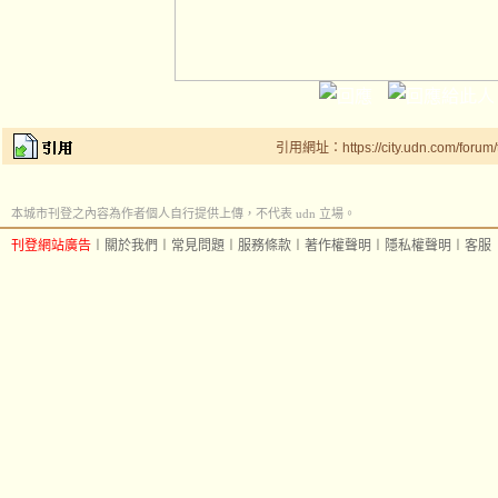
引用網址：https://city.udn.com/forum
本城市刊登之內容為作者個人自行提供上傳，不代表 udn 立場。
刊登網站廣告
︱
關於我們
︱
常見問題
︱
服務條款
︱
著作權聲明
︱
隱私權聲明
︱
客服