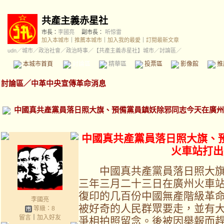
共產主義赤星社
市長：
李國亮
副市長：
听惊雷
加入本城市
｜
推薦本城市
｜
加入我的最愛
｜
訂閱最新文章
udn
／
城市
／
政治社會
／
政治時事
／
【共產主義赤星社】城市
／討論區／
本城市首頁
討論區
精華區
投票區
影像館
推
討論區
／
中革中央宣傳革命消息
中國真共產黨員落日照大旗、預備黨員鎮妖除邪同志今天在廣州
中國真共產黨員落日照大旗、
火車站打出
中國真共產黨員落日照大旗
三年三月二十三日在廣州火車
復印的几百份中國無產階級革
李國亮
被好奇的人民群眾要走，並有
等級：8
留言
｜
加入好友
爭相拍照留念。後被因舉報而