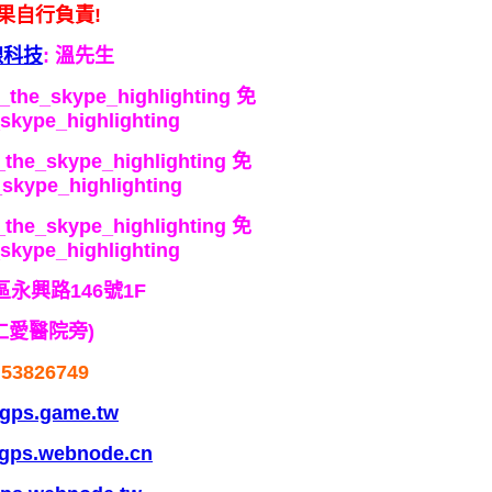
果自行負責!
線科技
: 溫先生
_the_skype_highlighting
免
skype_highlighting
the_skype_highlighting
免
skype_highlighting
the_skype_highlighting
免
skype_highlighting
永興路146號1F
仁愛醫院旁)
53826749
gps.game.tw
gps.webnode.cn