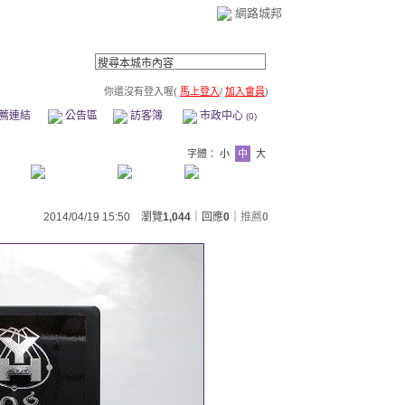
網路城邦
你還沒有登入喔(
馬上登入
/
加入會員
)
薦連結
公告區
訪客簿
市政中心
(0)
字體：
小
中
大
2014/04/19 15:50 瀏覽
1,044
｜回應
0
｜
推薦
0