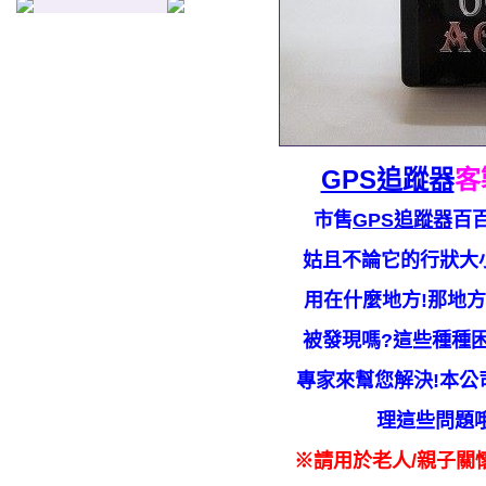
GPS追蹤器
客
市售
GPS追蹤器
百百
姑且不論它的行狀大
用在什麼地方!那地
被發現嗎?這些種種
專家來幫您解決!本公
理這些問題哦
※請用於老人/親子關