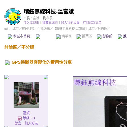
環鈺無線科技-溫富斌
市長：
富斌
副市長：
加入本城市
｜
推薦本城市
｜
加入我的最愛
｜
訂閱最新文章
udn
／
城市
／
資訊科技
／
手機通訊
／
【環鈺無線科技-溫富斌】城市
／討論區／
本城市首頁
討論區
精華區
投票區
影像館
推
討論區
／
不分版
GPS追蹤器客製化的實用性分享
富斌
等級：3
留言
｜
加入好友