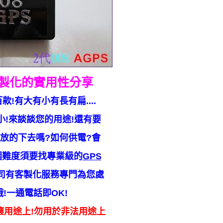
製化的實用性分享
款!有大有小有長有扁....
小!來談談您的用途!還有要
方放的下去嗎?如何供電?會
困難度須要找專業級的
GPS
司有客製化服務專門為您處
!一通電話即OK!
懷用途上!勿用於非法用途上