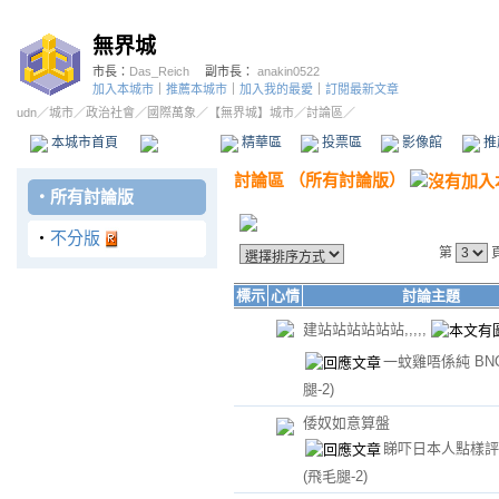
無界城
市長：
Das_Reich
副市長：
anakin0522
加入本城市
｜
推薦本城市
｜
加入我的最愛
｜
訂閱最新文章
udn
／
城市
／
政治社會
／
國際萬象
／
【無界城】城市
／討論區／
本城市首頁
討論區
精華區
投票區
影像館
推
討論區
（
所有討論版
）
‧
所有討論版
‧
不分版
第
標示
心情
討論主題
建站站站站站站,,,,,
一蚊雞唔係純 BN
腿-2)
倭奴如意算盤
睇吓日本人點樣評
(飛毛腿-2)