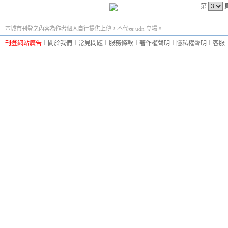
第
本城市刊登之內容為作者個人自行提供上傳，不代表 udn 立場。
刊登網站廣告
︱
關於我們
︱
常見問題
︱
服務條款
︱
著作權聲明
︱
隱私權聲明
︱
客服