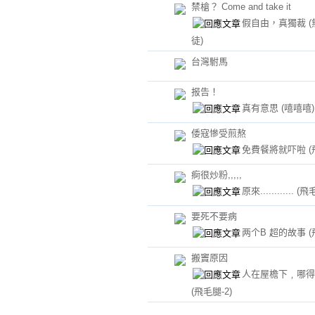
禁槍？ Come and take it
假自由，真獨裁
徒)
台灣駙馬
报告！
真有意思
(嘻嘻嘻)
倭寇慘受煎熬
免費餐將就吓啦
(
痾很炒粉,,,,,
原來............
(飛毛
要死不要病
两个B 超的故事
(
搬竇原因
人在屋檐下﹐哪得
(飛毛腿-2)