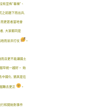
沒有宣佈"毒辣"、
武之前題下而出兵,
, 而更甚者當地會
者, 大家都同是
嘴炮而並非打仗
。
時機而且更不能讓國土
是越早統一越好。 始
的去中國化, 猶其是在
久越難去更正
。
飛行和開始對事件