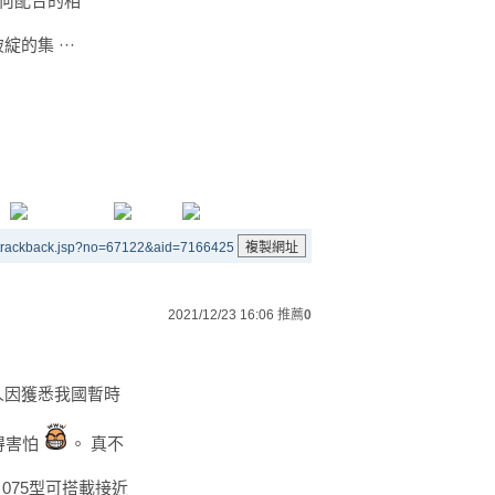
有何配合的相
的集 ···
/trackback.jsp?no=67122&aid=7166425
2021/12/23 16:06
推薦
0
人因獲悉我國暫時
得害怕
。 真不
 075型可搭載接近