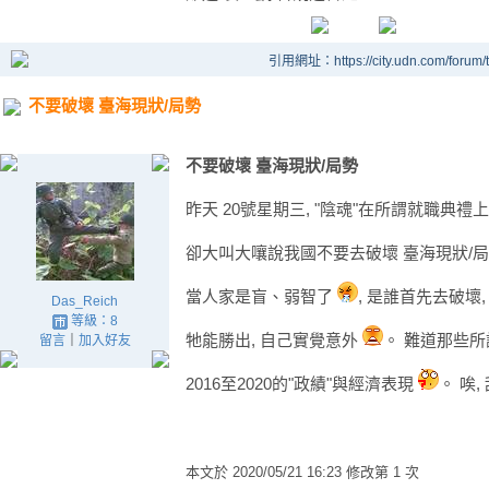
引用網址：https://city.udn.com/forum
不要破壞 臺海現狀/局勢
不要破壞 臺海現狀/局勢
昨天 20號星期三, "陰魂"在所謂就職典
卻大叫大嚷說我國不要去破壞 臺海現狀/
當人家是盲、弱智了
, 是誰首先去破壞
Das_Reich
等級：8
牠能勝出, 自己實覺意外
。 難道那些所
留言
｜
加入好友
2016至2020的"政績"與經濟表現
。 唉
本文於
2020/05/21 16:23 修改第 1 次