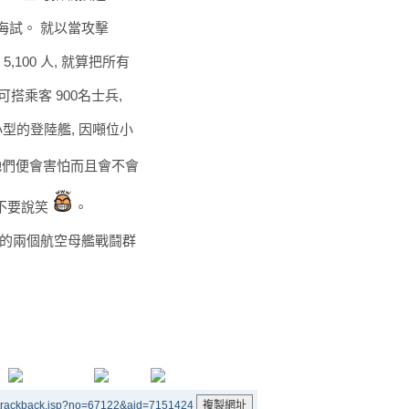
作海試。 就以當攻擊
100 人, 就算把所有
可搭乘客 900名士兵,
那些小型的登陸艦, 因噸位小
 牠們便會害怕而且會不會
 不要說笑
。
我們的兩個航空母艦戰鬪群
/trackback.jsp?no=67122&aid=7151424