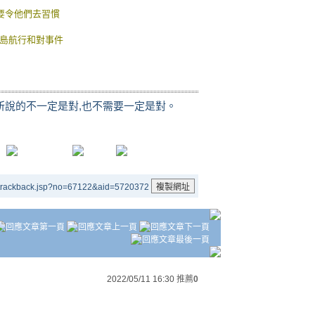
是要令他們去習慣
繞島航行和對事件
我所說的不一定是對,也不需要一定是對。
/trackback.jsp?no=67122&aid=5720372
2022/05/11 16:30
推薦
0