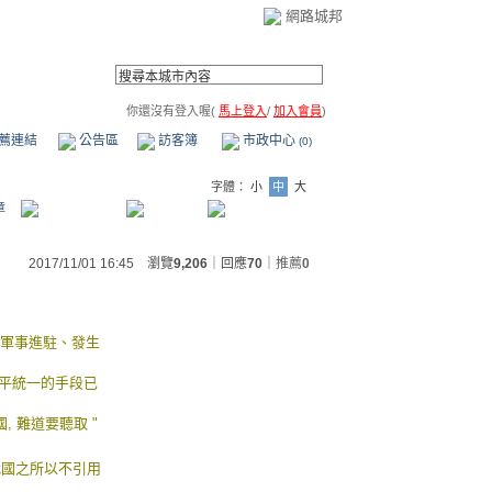
網路城邦
你還沒有登入喔(
馬上登入
/
加入會員
)
薦連結
公告區
訪客簿
市政中心
(0)
字體：
小
中
大
章
2017/11/01 16:45 瀏覽
9,206
｜回應
70
｜
推薦
0
國軍事進駐、發生
和平統一的手段已
 難道要聽取 "
我國之所以不引用