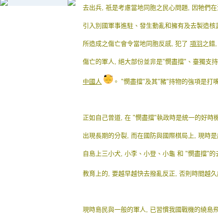
去
出兵,
祇是考慮當地同胞
之民心問題, 因牠們在
引入
別國軍事
進駐、發生動亂
和擁有及去製造核
所造成
之傷亡會令當地同胞反感,
犯了
項羽
之錯
傷亡的軍人,
絕大部份並非是"憫盡擋"、
臺獨支持
中國人
。 "憫盡
擋"及其"豬"持物的強項是
打
正如自己曾道, 在 "憫盡擋"執政時是統一的好
出現
長期的分裂, 而在國防與國際棋局上, 現時
自島上三
小
犬, 小李、小登、小龜 和 "憫盡擋"
教育上的, 要
越早越快
去撥亂反正, 否則時間越
現時島民與一般的軍人, 已習慣我國戰機的繞島