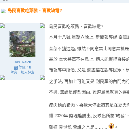
島民喜歡吃萊豬、喜歡缺電?
島民喜歡吃萊豬、喜歡缺電?
本月十八號 星期六晚上, 新聞報導說 臺灣
全部不獲通過, 雖然不同意票比同意票袛
基於 本大將軍不在島上, 絕未能獲得直接的
Das_Reich
等級：8
報報導中所悉, 又是 燘盡擋在誤導民眾、
留言
｜
加入好友
之手法, 再加上可能又是 刮民黨的內鬥內
不過, 無論是那些因由, 難道島民就真的
瘦肉精的豬肉、喜歡大停電猶其是在夏天
繼 2020年 陰魂能勝出, 反映出所謂"吻
難道 袁世凱 曾說之言是………
。