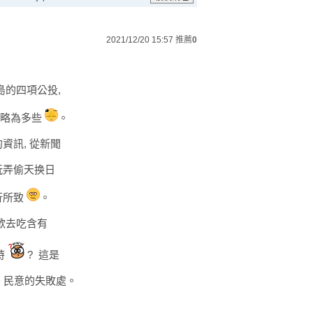
2021/12/20 15:57
推薦
0
島的四項公投,
是略為多些
。
資訊, 從新聞
玩弄偷天换日
行所致
。
喜歡去吃含有
時
? 這是
豬"、民意的失敗處。