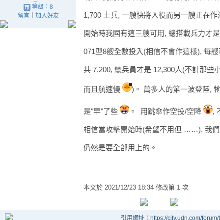
等級：8
1,700 士兵, 一艘快將入役而另一艘正在
留言
｜
加入好友
開始時我國有這三艘可用, 總搭載兵力才是 5,
071型8艘全數投入(相信不會作這樣), 每艘
共 7,200, 總兵員才是 12,300人(不計
而且航速慢
)。 萬多人的第一波登陸,
是"早"了些
。 用跳傘作空投/空降
,
相信當攻擊開始時(希望不用但 ……), 
仍然是要全部用上的。
本文於
2021/12/23 18:34 修改第 1 次
引用網址：https://city.udn.com/forum