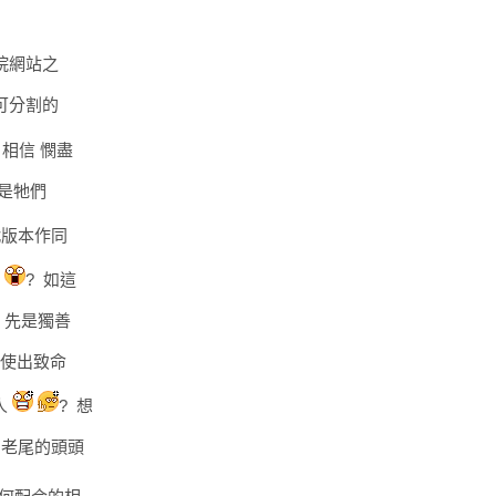
務院網站之
不可分割的
 相信 憫盡
其是牠們
戰版本作同
戰
? 如這
 先是獨善
才使出致命
人
? 想
為 老尾的頭頭