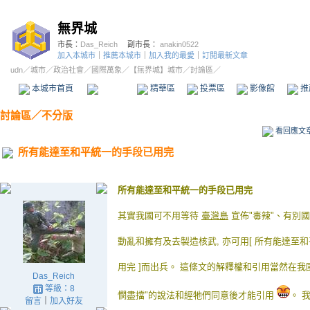
無界城
市長：
Das_Reich
副市長：
anakin0522
加入本城市
｜
推薦本城市
｜
加入我的最愛
｜
訂閱最新文章
udn
／
城市
／
政治社會
／
國際萬象
／
【無界城】城市
／討論區／
本城市首頁
討論區
精華區
投票區
影像館
推
討論區
／
不分版
看回應文
所有能達至和平統一的手段已用完
所有能達至和平統一的手段已用完
其實我國可不用等待
臺灣島
宣佈"毒辣"、有別
動亂和
擁有及去製造核武, 亦可用[ 所有能達至
用完 ]而出兵。
這條文的解釋權和引用當然在我國,
Das_Reich
等級：8
憫
盡擋"的說法和經牠
們同意後才能引用
。 
留言
｜
加入好友