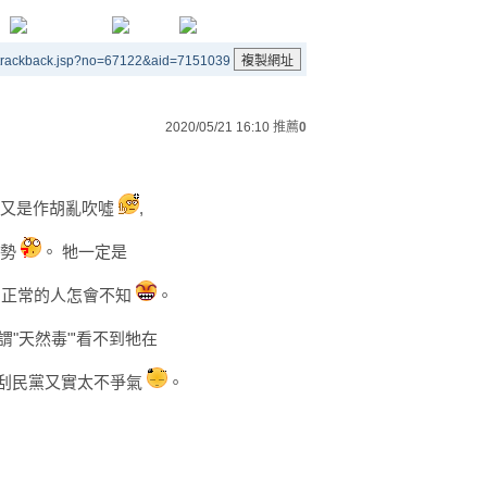
/trackback.jsp?no=67122&aid=7151039
2020/05/21 16:10
推薦
0
禮上又是作胡亂吹噓
,
局勢
。 牠一定是
, 正常的人怎會不知
。
謂"天然毒"'看不到牠在
, 刮民黨又實太不爭氣
。