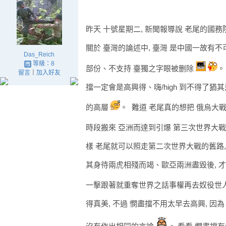
昨天 十號星期二, 新聞報導說 老尾的國
關於 臺灣的論述中, 臺灣 是中國一故有
Das_Reich
等級：8
部份、不支持 臺獨之字眼被删除
。
留言
｜
加入好友
擋一定會是高興得、嗨/high 到不得了猶
的高層
。 難道 老尾真的想把 俄烏大
時段搬來 亞洲而達到引爆 第三次世界大
樣 老尾就可以照走第二次世界大戰的舊路,
其身待兩虎相殘而竭、歐亞兩洲盡毀後, 
一擊跟著就重奪世界之話事權再去奴役世
得真美, 不過 憫盡擋不用太早去高興, 因