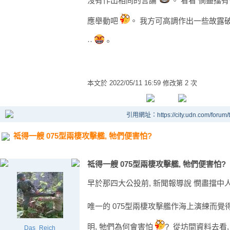
沒有作出相同的言論
。 看看 憫盡擋
應舉動吧
。 我方可高調作出一些故露破綻
··
。
本文於
2022/05/11 16:59 修改第 2 次
引用網址：https://city.udn.com/forum
祗得一艘 075型兩棲攻擊艦, 牠們便害怕?
祗得一艘 075型兩棲攻擊艦, 牠們便害怕?
早於那四大公投前, 新聞報導說 憫盡擋中
唯一的 075型兩棲攻擊艦作海上演練而覺
明, 牠們為何會害怕
? 從坊間資料去看,
Das_Reich