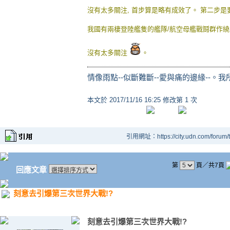
沒有
太多
關注, 首步算是略有成效了。 第二步
我國有兩棲
登陸艦隻
的艦隊/航空母艦戰鬪群作
沒有太多關注
。
情像雨點--似斷難斷--愛與痛的邊緣--。
本文於
2017/11/16 16:25 修改第 1 次
引用網址：https://city.udn.com/forum
第
頁／共7頁
回應文章
刻意去引爆第三次世界大戰!?
刻意去引爆第三次世界大戰!?