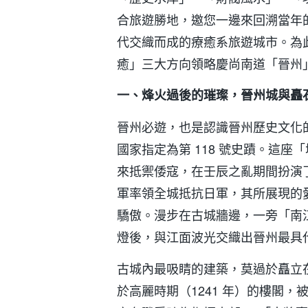
合旅遊勝地，邀您一邊來回溯當年
代交織而成的療癒系旅遊城市。為
癒」三大方向領略慶尚南道「晉州
一、烽火過後的璀璨，晉州城與矗
晉州必遊，也是認識晉州歷史文化
國家指定為第 118 號史蹟。這座「
來抵禦倭寇，在壬辰之亂期間扮演
軍率領全城抵抗日軍，其所展現的
驕傲。漫步在古城牆邊，一旁「南
燈後，與江面波光交織出晉州最具
古城內最吸睛的建築，莫過於矗立
於高麗時期（1241 年）的樓閣