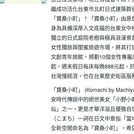
繼成功活化台東市北町日式建築群
「寶桑小町」！「寶桑小町」由原
身為具備深厚人文底蘊的台東女中校
獨立的日式庭院老樹與極具浪漫意
女性獨旅與閨蜜旅遊市場，將其打
文創青年旅館，規劃10個女性專屬
起，週末假日每床每晚888元起，
台灣慢經濟，也在台東歷史街區服
「寶桑小町」 (Komachi by Mac
安時代傳說中的絕世美女「小野小
仙」之一，更是才華洋溢且優雅自
（こまち）一詞在日文中意指「當
全新空間命名為「寶桑小町」，希