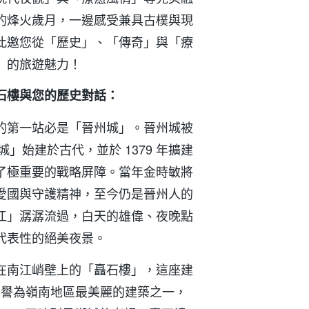
的烽火歲月，一邊感受兼具古樸與現
此邀您從「歷史」、「傳奇」與「療
」的旅遊魅力！
石樓與您的歷史對話：
的第一站必是「晉州城」。晉州城被
城」始建於古代，並於 1379 年擴建
了極重要的戰略屏障。當年金時敏將
愛國與守護精神，至今仍是晉州人的
江」潺潺流過，白天的雄偉、夜晚點
代表性的絕美夜景。
在南江峭壁上的「矗石樓」，這座建
，被譽為嶺南地區最美麗的建築之一，