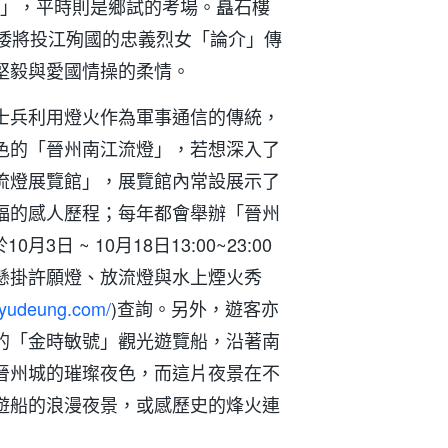
臺」，平時則是鄉試的考場。矗石樓
著倭將投江殉國的忠義烈女「論介」傳
堅毅與愛國情操的柔情。
士兵利用燈火作為軍事通信的傳統，
色的「晉州南江流燈」，若想深入了
流燈展覽館」，展覽館內常設展示了
福的感人歷程；每年都會舉辦「晉州
3日 ~ 10月18日13:00~23:00
懸掛許願燈、放流燈與水上煙火秀
//yudeung.com/
)查詢。另外，遊客亦
的「金時敏號」觀光遊覽船，沿著南
晉州城的璀璨夜色，而這片夜景在不
遊船的浪漫夜景，或感歷史的烽火連