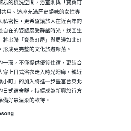
簡易的梳洗空間，浴室則與「寶桑町
性淋浴間共用。這座充滿歷史韻味的女性專
與私密性，更希望讓旅人在近百年的
最自在的姿態感受靜謐時光，找回生
」將串聯「寶桑町屋」與周邊如北町
，形成更完整的文化旅遊聚落。
的一環，不僅提供優質住宿，更結合
人穿上日式浴衣走入時光迴廊，親近
桑小町」的加入將進一步豐富台東北
的日式宿舍群，持續成為新興旅行方
準備好最溫柔的款待。
osong