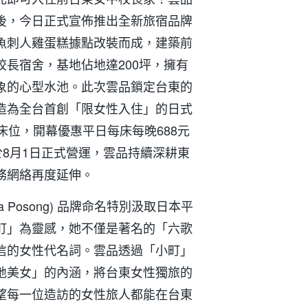
後，今日正式宣佈推出全新旅宿品牌
魚刺人雞蛋糕據點改裝而成，建築前
長宿舍，基地佔地達200坪，擁有
象的心型水池。此次雲品鎖定台東的
造為全台首創「限女性入住」的日式
床位，開幕優惠平日每床每晚688元
於8月1日正式營運，雲品持續深耕東
務網絡再度延伸。
hiya Posong) 品牌命名特別汲取日本平
町」為靈感，她不僅是著名的「六歌
信的女性代名詞。雲品透過「小町」
地美女」的內涵，將台東女性獨旅的
望每一位造訪的女性旅人都能在台東