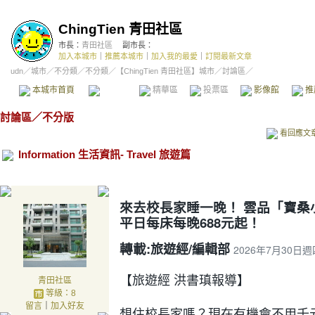
ChingTien 青田社區
市長：
青田社區
副市長：
加入本城市
｜
推薦本城市
｜
加入我的最愛
｜
訂閱最新文章
udn
／
城市
／
不分類
／
不分類
／
【ChingTien 青田社區】城市
／討論區／
本城市首頁
討論區
精華區
投票區
影像館
推
討論區
／
不分版
看回應文
Information 生活資訊- Travel 旅遊篇
來去校長家睡一晚！ 雲品「寶桑
平日每床每晚688元起！
轉載:
旅遊經/編輯部
2026年7月30日週
【旅遊經 洪書瑱報導】
青田社區
等級：8
留言
｜
加入好友
想住校長家嗎？現在有機會不用千