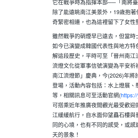
它在戰爭時為指揮本部──「南將
除了能遠眺南江美景外，19歲抱
奇緊密相連，也為這裡留下了女性
雖然戰爭的硝煙早已遠去，但當時
如今已演變成韓國代表性與地方特
解這段歷史，平時可至「晉州南江
流燈文化從軍事信號演變為平安祈
南江流燈節」慶典，今(2026)年將於10月
登場，活動內容包括：水上燈展、
等，相關訊息可至活動官網(
https:
可搭乘近年推廣夜間觀光最受歡迎
江緩緩航行，自水面仰望矗石樓與
同的心境，也有不同的感受，或感
天的景象！