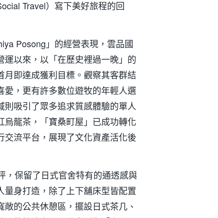
al Travel）寫下美好旅程的回
ya Posong」的經營表現，雲品國
營運以來，以「在歷史裡過一晚」的
首月即達成獲利目標。觀察其客群結
喜愛，更有許多數位遊牧的年輕人選
域則吸引了眾多追求質感體驗的單人
紅烏龍茶，「寶桑町屋」已成功轉化
行交流平台，展現了文化資產活化後
6坪，保留了日式官舍特有的通透感與
人量身打造，除了上下舖床型皆配置
寬敞的公共休憩區，擺設日式茶几、