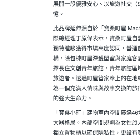
展開一段優雅安心、以旅遊社交（Soci
憶。
此品牌延伸源自於「寶桑町屋 Machi
際總經理丁原偉表示，寶桑町屋自
獨特體驗獲得市場高度認同，營運
構，除包棟町屋深獲閨蜜與家庭客
擇長住文創青年旅館，青年旅館區
旅遊者。透過町屋管家奉上的在地
為一個充滿人情味與故事交換的旅
的強大生命力。
「寶桑小町」建物室內空間廣達4
大器格局。內部空間規劃為女性旅
獨立置物櫃以確保隱私性，更設有