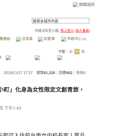
網路城邦
你還沒有登入喔(
馬上登入
/
加入會員
)
薦連結
公告區
訪客簿
市政中心
(0)
字體：
小
中
大
章
2019/11/17 17:37 瀏覽
61,326
｜回應
602
｜
推薦
0
小町」化身為女性限定文創青旅，
四 下午1:43
元即可入住前台東女中校長家！雲品