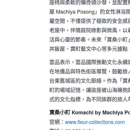
座椅與柔軟的懶骨頭沙發，並配置
屋 Machiya Posong」的女
屬空間，不僅提供了極致的安全感
老屋中，伴隨庭院綠影與微風，以
活與心靈的節奏。未來「寶桑小町
丼飯屋、寶町藝文中心等多元據點
雲品表示，雲品國際推動文化永續
在地備品與特色街區導覽，鼓勵旅
台東舊城區的文化脈絡。作為「寶
町的場域記憶，讓這座被山海擁抱
式的文化指標，為不同族群的旅人
寶桑小町 Komachi by Machiya P
官網：
www.fleur-collections.com