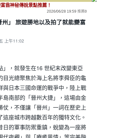
變富翁神秘傳說景點推薦！
2026/06/28 19:59
推薦
0
州」 旅遊勝地以及拍了就能變富
五 上午11:02
」，就發生在16 世紀末改變東亞
的目光總聚焦於海上名將李舜臣的龜
鮮與日本三國命運的戰爭中，陸上戰
半島南部的「晉州大捷」，這場由金
勝仗，不僅讓「晉州」一詞在歷史上
了這座城市跨越數百年的獨特文化。
昔日的軍事防禦重鎮，蛻變為一座將
現代夜觀」與「療癒風情」等完美融