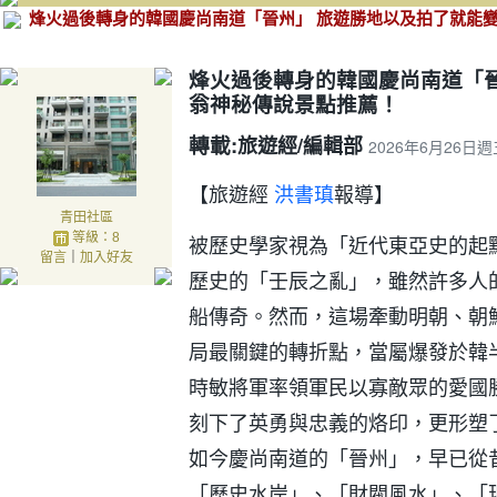
烽火過後轉身的韓國慶尚南道「晉州」 旅遊勝地以及拍了就能
烽火過後轉身的韓國慶尚南道「晉
翁神秘傳說景點推薦！
轉載:
旅遊經/編輯部
2026年6月26日週
【旅遊經
洪書瑱
報導】
青田社區
等級：8
被歷史學家視為「近代東亞史的起點
留言
｜
加入好友
歷史的「壬辰之亂」，雖然許多人
船傳奇。然而，這場牽動明朝、朝
局最關鍵的轉折點，當屬爆發於韓
時敏將軍率領軍民以寡敵眾的愛國
刻下了英勇與忠義的烙印，更形塑
如今慶尚南道的「晉州」，早已從
「歷史水岸」、「財閥風水」、「